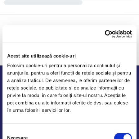
Acest site utilizează cookie-uri
Folosim cookie-uri pentru a personaliza conținutul și
anunțurile, pentru a oferi funcții de rețele sociale și pentru
Program de lucru
a analiza traficul. De asemenea, le oferim partenerilor de
rețele sociale, de publicitate și de analize informații cu
Luni - Vineri: 09:00-18:00
privire la modul în care folosiți site-ul nostru. Aceștia le
Sambata - Duminica: 10:00-14:00
pot combina cu alte informații oferite de dvs. sau culese
în urma folosirii serviciilor lor.
Selecția
AutoDE Odaii
Necesare