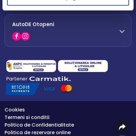
office.afumati@autode.ro
AutoDE Otopeni
0730 063 852
0730 063 851
office.bacau@autode.ro
0754 649 360
Partener
office.premium@autode.ro
Cookies
Termeni si conditii
Politica de Confidentialitate
Politica de rezervare online