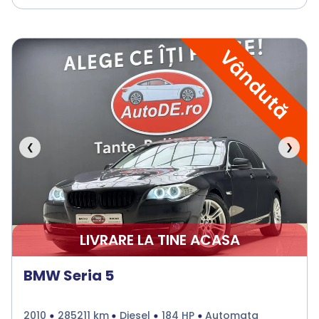
Vândută
❮
❯
LIVRARE LA TINE ACASA
BMW Seria 5
2010
285211 km
Diesel
184 HP
Automata