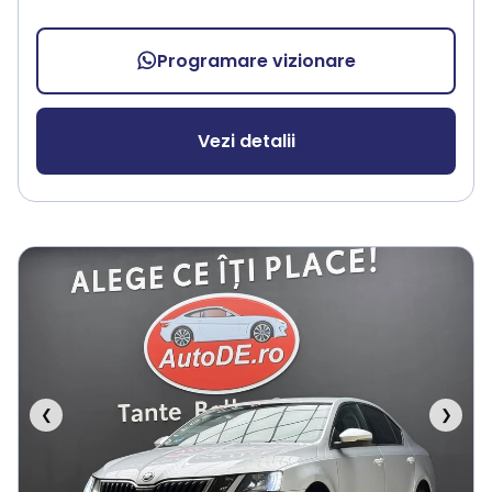
Programare vizionare
Vezi detalii
❮
❯