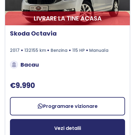
LIVRARE LA TINE ACASA
Skoda Octavia
2017
132155 km
Benzina
115 HP
Manuala
Bacau
€9.990
Programare vizionare
Vezi detalii