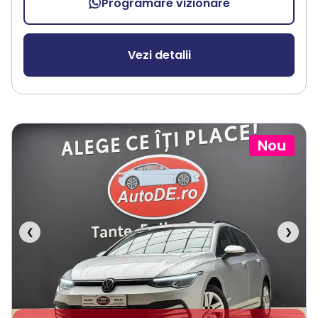
Programare vizionare
Vezi detalii
Nou
❮
❯