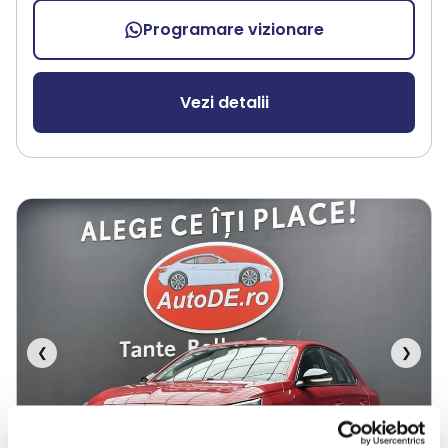
Programare vizionare
Vezi detalii
❮
❯