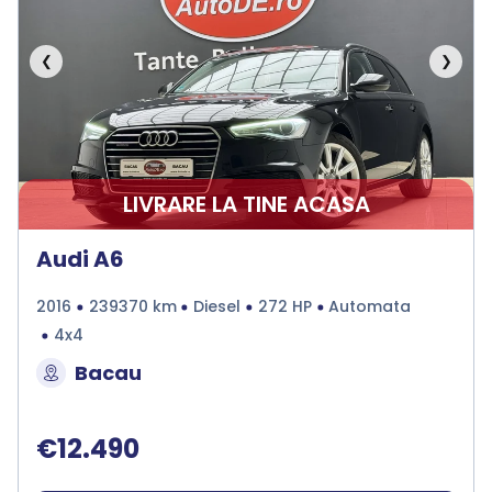
❮
❯
LIVRARE LA TINE ACASA
Audi A6
2016
239370 km
Diesel
272 HP
Automata
4x4
Bacau
€12.490