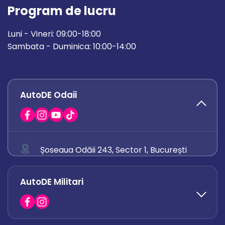
Program de lucru
Luni - Vineri: 09:00-18:00
Sambata - Duminica: 10:00-14:00
AutoDE Odaii
Șoseaua Odăii 243, Sector 1, București
0758 671 921
AutoDE Militari
0742 444 194
office.odaii@autode.ro