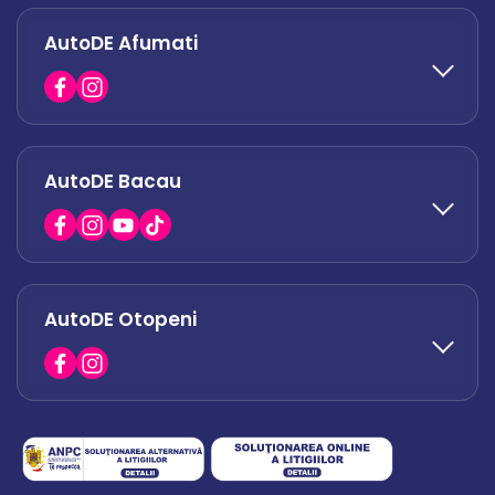
0758 338 428
AutoDE Afumati
office.militari@autode.ro
AutoDE Bacau
0751 628 054
office.afumati@autode.ro
AutoDE Otopeni
0730 063 852
0730 063 851
office.bacau@autode.ro
0754 649 360