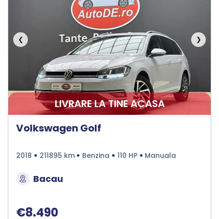
❮
❯
LIVRARE LA TINE ACASA
Volkswagen Golf
2018
211895 km
Benzina
110 HP
Manuala
Bacau
€8.490