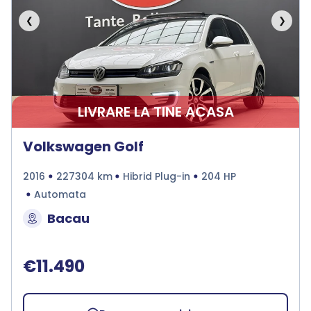
❮
❯
LIVRARE LA TINE ACASA
Volkswagen Golf
2016
227304 km
Hibrid Plug-in
204 HP
Automata
Bacau
€11.490