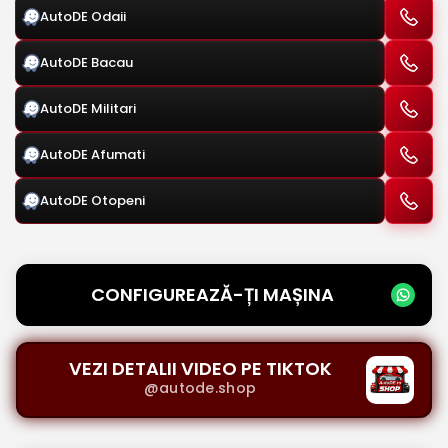
AutoDE Odaii
AutoDE Bacau
AutoDE Militari
AutoDE Afumati
AutoDE Otopeni
CONFIGUREAZĂ-ȚI MAȘINA
VEZI DETALII VIDEO PE TIKTOK
@autode.shop