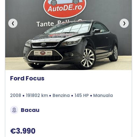
❮
❯
Ford Focus
2008
191802 km
Benzina
145 HP
Manuala
Bacau
€3.990