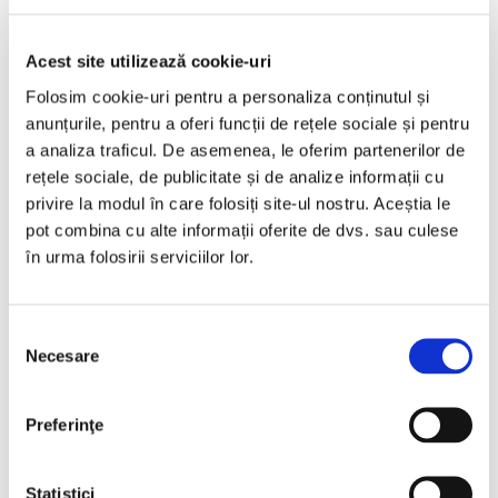
LIVRARE LA TINE ACASA
Acest site utilizează cookie-uri
Opel Corsa
Folosim cookie-uri pentru a personaliza conținutul și
anunțurile, pentru a oferi funcții de rețele sociale și pentru
a analiza traficul. De asemenea, le oferim partenerilor de
2020
128629 km
Diesel
102 HP
Manuala
rețele sociale, de publicitate și de analize informații cu
privire la modul în care folosiți site-ul nostru. Aceștia le
Bacau
pot combina cu alte informații oferite de dvs. sau culese
în urma folosirii serviciilor lor.
TVA inclus si Deductibil
€6.990
€5.777 Net
Selecția
Necesare
consimțământului
Programare vizionare
Preferinţe
Vezi detalii
Statistici