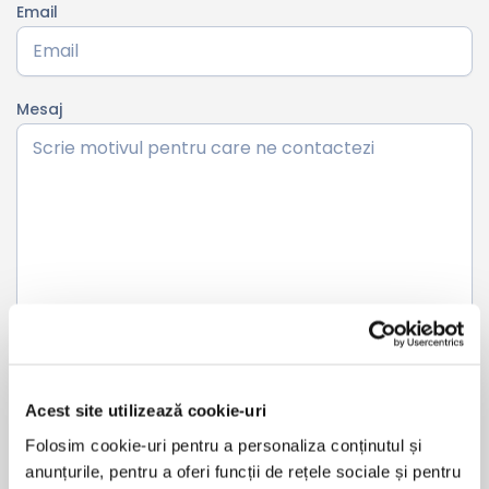
Email
Mesaj
Acest site utilizează cookie-uri
Politica de
Da, sunt de acord și am citit
Folosim cookie-uri pentru a personaliza conținutul și
confidențialitate
anunțurile, pentru a oferi funcții de rețele sociale și pentru