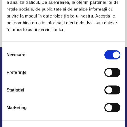
Politica de
a analiza traficul. De asemenea, le oferim partenerilor de
Nu, nu sunt de acord cu
confidențialitate
rețele sociale, de publicitate și de analize informații cu
privire la modul în care folosiți site-ul nostru. Aceștia le
pot combina cu alte informații oferite de dvs. sau culese
în urma folosirii serviciilor lor.
Trimite mesaj
Selecția
Necesare
consimțământului
Program de lucru
Preferinţe
Luni - Vineri: 09:00-18:00
Sambata - Duminica: 10:00-14:00
Statistici
Marketing
AutoDE Odaii