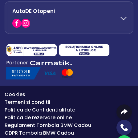
AutoDE Otopeni
0730 063 852
0730 063 851
office.bacau@autode.ro
0754 649 360
Partener
office.premium@autode.ro
Cookies
Termeni si conditii
Politica de Confidentialitate
Politica de rezervare online
Regulament Tombola BMW Cadou
GDPR Tombola BMW Cadou