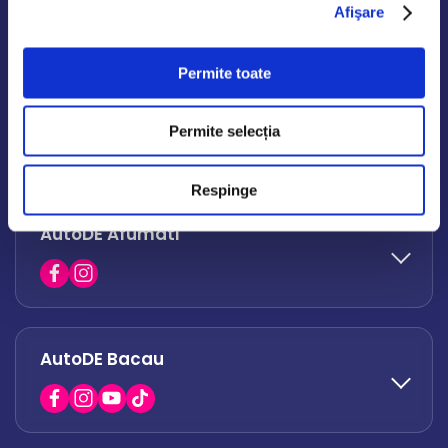
Afişare
Șoseaua Odăii 243, Sector 1, București
Permite toate
0758 671 921
AutoDE Militari
0742 444 194
Permite selecția
office.odaii@autode.ro
Respinge
AutoDE Afumati
0758 338 428
office.militari@autode.ro
AutoDE Bacau
0751 628 054
office.afumati@autode.ro