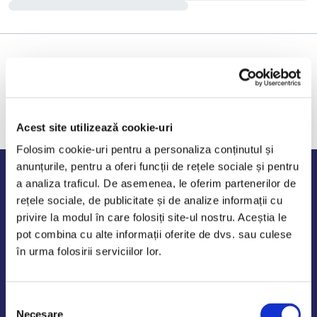
Acest site utilizează cookie-uri
Folosim cookie-uri pentru a personaliza conținutul și
anunțurile, pentru a oferi funcții de rețele sociale și pentru
Program de lucru
a analiza traficul. De asemenea, le oferim partenerilor de
rețele sociale, de publicitate și de analize informații cu
Luni - Vineri: 09:00-18:00
privire la modul în care folosiți site-ul nostru. Aceștia le
Sambata - Duminica: 10:00-14:00
pot combina cu alte informații oferite de dvs. sau culese
în urma folosirii serviciilor lor.
Selecția
AutoDE Odaii
Necesare