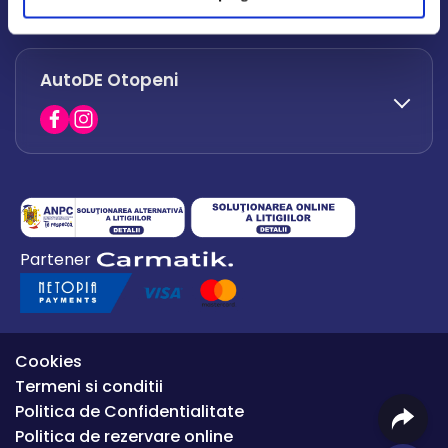
office.afumati@autode.ro
AutoDE Otopeni
0730 063 852
0730 063 851
office.bacau@autode.ro
0754 649 360
Partener
office.premium@autode.ro
Cookies
Termeni si conditii
Politica de Confidentialitate
Politica de rezervare online