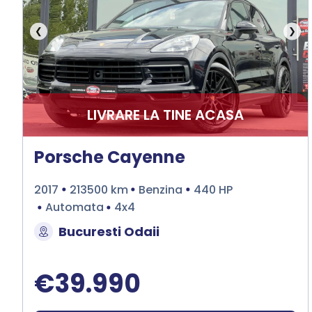
❮
❯
LIVRARE LA TINE ACASA
Porsche Cayenne
2017
213500 km
Benzina
440 HP
Automata
4x4
Bucuresti Odaii
€39.990