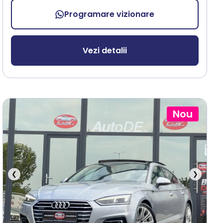
Programare vizionare
Vezi detalii
Nou
❮
❯