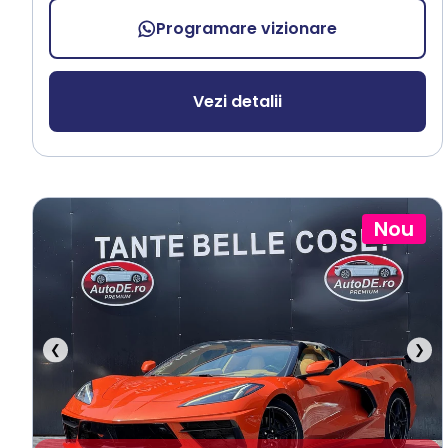
Programare vizionare
Vezi detalii
Nou
❮
❯