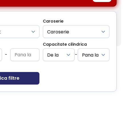
Caroserie
Capacitate cilindrica
-
-
ica filtre