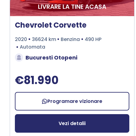
LIVRARE LA TINE ACASA
Chevrolet Corvette
2020
36624 km
Benzina
490 HP
Automata
Bucuresti Otopeni
€81.990
Programare vizionare
Vezi detalii