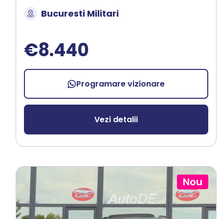
Bucuresti Militari
€8.440
Programare vizionare
Vezi detalii
Nou