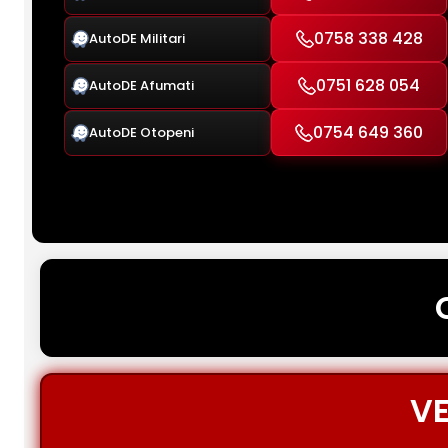
0758 338 428
AutoDE Militari
0751 628 054
AutoDE Afumati
0754 649 360
AutoDE Otopeni
VE