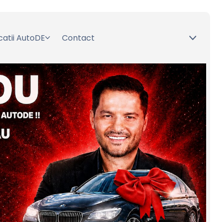
catii AutoDE
Contact