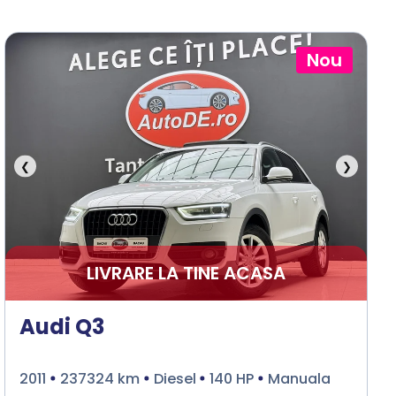
Nou
❮
❯
LIVRARE LA TINE ACASA
Audi Q3
2011
237324 km
Diesel
140 HP
Manuala