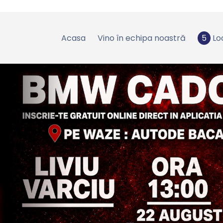
Acasa
Vino în echipa noastră
5
Lo