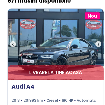
671 masini disponibile
Nou
❮
❯
LIVRARE LA TINE ACASA
Audi A4
2013
201993 km
Diesel
180 HP
Automata