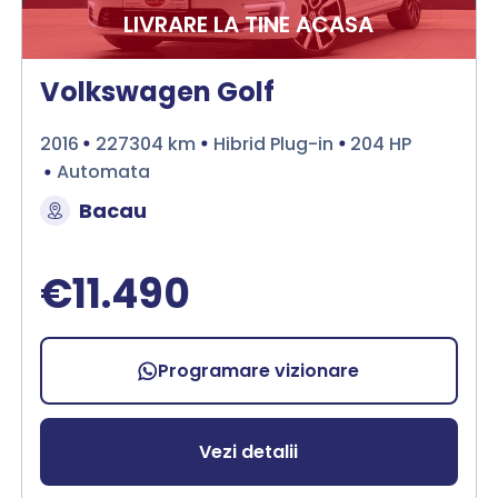
LIVRARE LA TINE ACASA
Volkswagen Golf
2016
227304 km
Hibrid Plug-in
204 HP
Automata
Bacau
€11.490
Programare vizionare
Vezi detalii