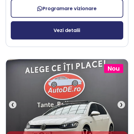
Programare vizionare
Vezi detalii
Nou
❮
❯