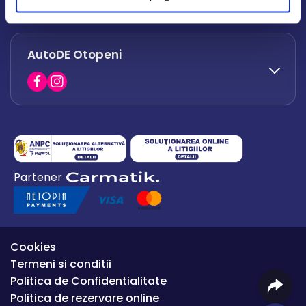
office.afumati@autode.ro
AutoDE Otopeni
0730 063 852
0730 063 851
office.bacau@autode.ro
0754 649 360
Partener
office.premium@autode.ro
Cookies
Termeni si conditii
Politica de Confidentialitate
Politica de rezervare online