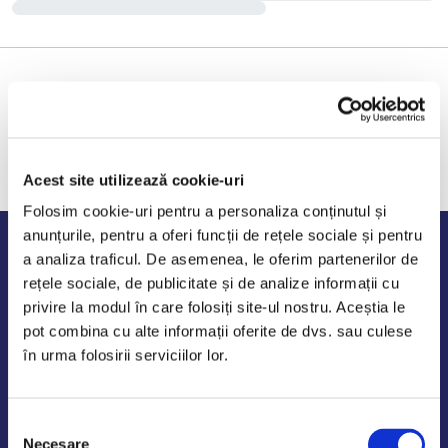
Acest site utilizează cookie-uri
Folosim cookie-uri pentru a personaliza conținutul și
anunțurile, pentru a oferi funcții de rețele sociale și pentru
Program de lucru
a analiza traficul. De asemenea, le oferim partenerilor de
rețele sociale, de publicitate și de analize informații cu
Luni - Vineri: 09:00-18:00
privire la modul în care folosiți site-ul nostru. Aceștia le
Sambata - Duminica: 10:00-14:00
pot combina cu alte informații oferite de dvs. sau culese
în urma folosirii serviciilor lor.
Selecția
AutoDE Odaii
Necesare