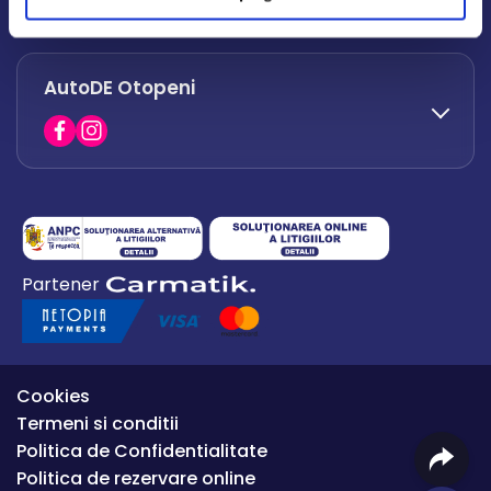
office.afumati@autode.ro
AutoDE Otopeni
0730 063 852
0730 063 851
office.bacau@autode.ro
0754 649 360
Partener
office.premium@autode.ro
Cookies
Termeni si conditii
Politica de Confidentialitate
Politica de rezervare online