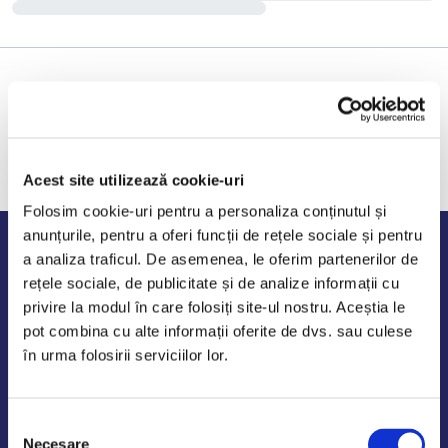
Acest site utilizează cookie-uri
Folosim cookie-uri pentru a personaliza conținutul și
anunțurile, pentru a oferi funcții de rețele sociale și pentru
Program de lucru
a analiza traficul. De asemenea, le oferim partenerilor de
rețele sociale, de publicitate și de analize informații cu
Luni - Vineri: 09:00-18:00
privire la modul în care folosiți site-ul nostru. Aceștia le
Sambata - Duminica: 10:00-14:00
pot combina cu alte informații oferite de dvs. sau culese
în urma folosirii serviciilor lor.
Selecția
AutoDE Odaii
Necesare