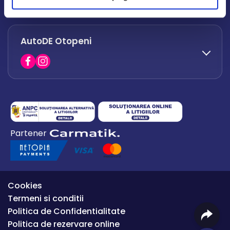
office.afumati@autode.ro
AutoDE Otopeni
0730 063 852
0730 063 851
office.bacau@autode.ro
0754 649 360
Partener
office.premium@autode.ro
Cookies
Termeni si conditii
Politica de Confidentialitate
Politica de rezervare online