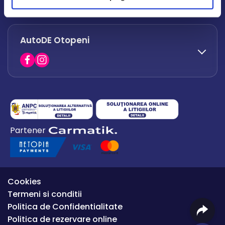
office.afumati@autode.ro
AutoDE Otopeni
0730 063 852
0730 063 851
office.bacau@autode.ro
0754 649 360
Partener
office.premium@autode.ro
Cookies
Termeni si conditii
Politica de Confidentialitate
Politica de rezervare online