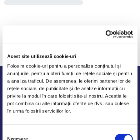
Acest site utilizează cookie-uri
Folosim cookie-uri pentru a personaliza conținutul și
anunțurile, pentru a oferi funcții de rețele sociale și pentru
Program de lucru
a analiza traficul. De asemenea, le oferim partenerilor de
rețele sociale, de publicitate și de analize informații cu
Luni - Vineri: 09:00-18:00
privire la modul în care folosiți site-ul nostru. Aceștia le
Sambata - Duminica: 10:00-14:00
pot combina cu alte informații oferite de dvs. sau culese
în urma folosirii serviciilor lor.
Selecția
AutoDE Odaii
Necesare