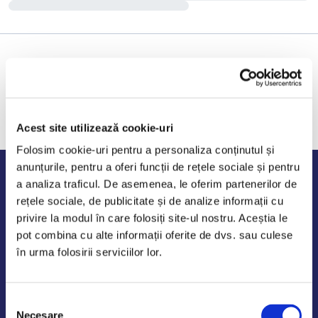
Acest site utilizează cookie-uri
Folosim cookie-uri pentru a personaliza conținutul și
anunțurile, pentru a oferi funcții de rețele sociale și pentru
Program de lucru
a analiza traficul. De asemenea, le oferim partenerilor de
rețele sociale, de publicitate și de analize informații cu
Luni - Vineri: 09:00-18:00
privire la modul în care folosiți site-ul nostru. Aceștia le
Sambata - Duminica: 10:00-14:00
pot combina cu alte informații oferite de dvs. sau culese
în urma folosirii serviciilor lor.
Selecția
AutoDE Odaii
Necesare