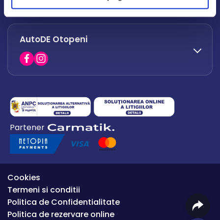
office.afumati@autode.ro
AutoDE Otopeni
0730 063 852
0730 063 851
office.bacau@autode.ro
0754 649 360
Partener
office.premium@autode.ro
Cookies
Termeni si conditii
Politica de Confidentialitate
Politica de rezervare online