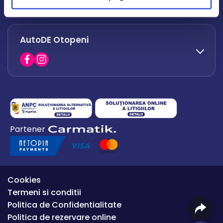
office.afumati@autode.ro
AutoDE Otopeni
0730 063 852
0730 063 851
office.bacau@autode.ro
0754 649 360
Partener
office.premium@autode.ro
Cookies
Termeni si conditii
Politica de Confidentialitate
Politica de rezervare online