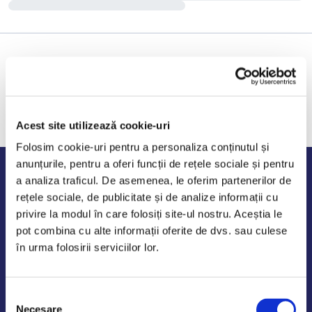
Acest site utilizează cookie-uri
Folosim cookie-uri pentru a personaliza conținutul și
anunțurile, pentru a oferi funcții de rețele sociale și pentru
Program de lucru
a analiza traficul. De asemenea, le oferim partenerilor de
rețele sociale, de publicitate și de analize informații cu
Luni - Vineri: 09:00-18:00
privire la modul în care folosiți site-ul nostru. Aceștia le
Sambata - Duminica: 10:00-14:00
pot combina cu alte informații oferite de dvs. sau culese
în urma folosirii serviciilor lor.
Selecția
AutoDE Odaii
Necesare