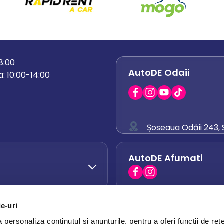
18:00
AutoDE Odaii
: 10:00-14:00
Șoseaua Odăii 243, S
0758 671 921
AutoDE Afumati
0742 444 194
office.odaii@auto
ie-uri
AutoDE Otopeni
0751 628 054
personaliza conținutul și anunțurile, pentru a oferi funcții de rețe