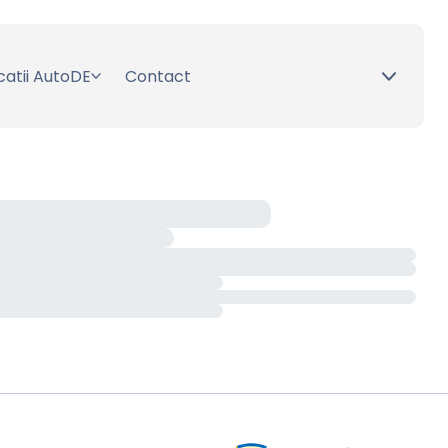
catii AutoDE
Contact