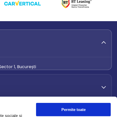
ector 1, București
de.ro
Permite toate
le sociale și