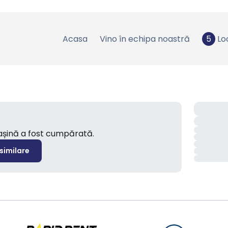
Acasa
Vino în echipa noastră
5
Lo
mașină a fost cumpărată.
 similare