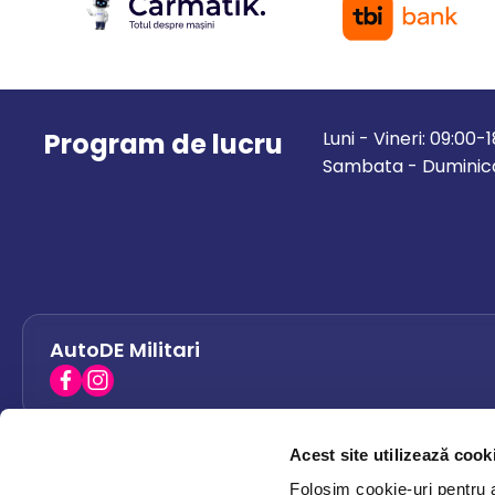
Program de lucru
Luni - Vineri: 09:00-
Sambata - Duminica
AutoDE Militari
Acest site utilizează cook
AutoDE Bacau
0758 338 428
Folosim cookie-uri pentru a 