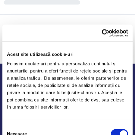
Acest site utilizează cookie-uri
Folosim cookie-uri pentru a personaliza conținutul și
anunțurile, pentru a oferi funcții de rețele sociale și pentru
Program de lucru
a analiza traficul. De asemenea, le oferim partenerilor de
rețele sociale, de publicitate și de analize informații cu
Luni - Vineri: 09:00-18:00
privire la modul în care folosiți site-ul nostru. Aceștia le
Sambata - Duminica: 10:00-14:00
pot combina cu alte informații oferite de dvs. sau culese
în urma folosirii serviciilor lor.
Selecția
AutoDE Odaii
Necesare