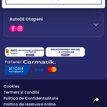
office.afumati@autode.ro
AutoDE Otopeni
0730 063 852
0730 063 851
office.bacau@autode.ro
0754 649 360
Partener
office.premium@autode.ro
Cookies
Termeni si conditii
Politica de Confidentialitate
Politica de rezervare online