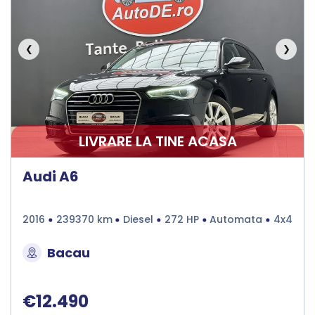
❮
❯
LIVRARE LA TINE ACASA
Audi A6
2016
239370 km
Diesel
272 HP
Automata
4x4
Bacau
€12.490