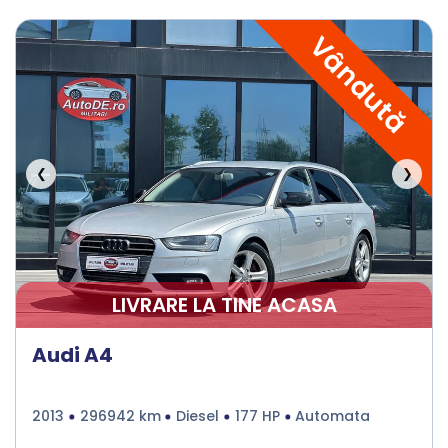
Vândută
❮
❯
LIVRARE LA TINE ACASA
Audi A4
2013
296942 km
Diesel
177 HP
Automata