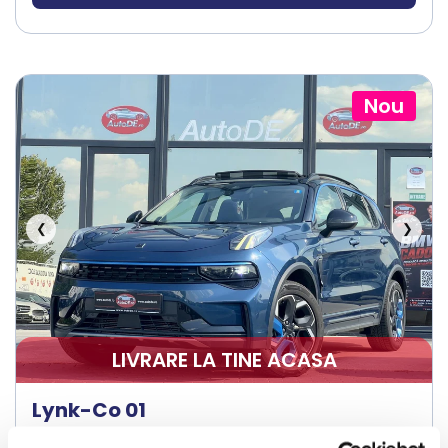
Nou
❮
❯
LIVRARE LA TINE ACASA
Lynk-Co 01