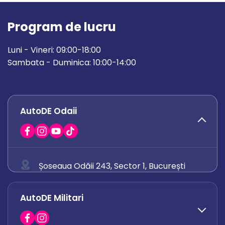
Program de lucru
Luni - Vineri: 09:00-18:00
Sambata - Duminica: 10:00-14:00
AutoDE Odaii
Șoseaua Odăii 243, Sector 1, București
0758 671 921
AutoDE Militari
0742 444 194
office.odaii@autode.ro