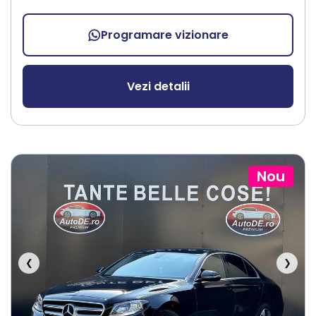
Programare vizionare
Vezi detalii
Nou
❮
❯