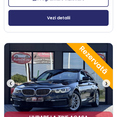
Vezi detalii
Rezervată
❮
❯