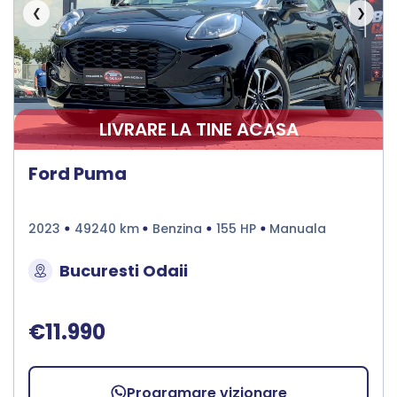
❮
❯
LIVRARE LA TINE ACASA
Ford Puma
2023
49240 km
Benzina
155 HP
Manuala
Bucuresti Odaii
€11.990
Programare vizionare