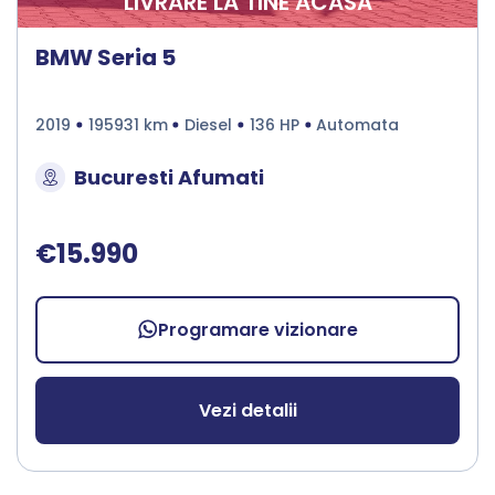
LIVRARE LA TINE ACASA
BMW Seria 5
2019
195931 km
Diesel
136 HP
Automata
Bucuresti Afumati
€15.990
Programare vizionare
Vezi detalii