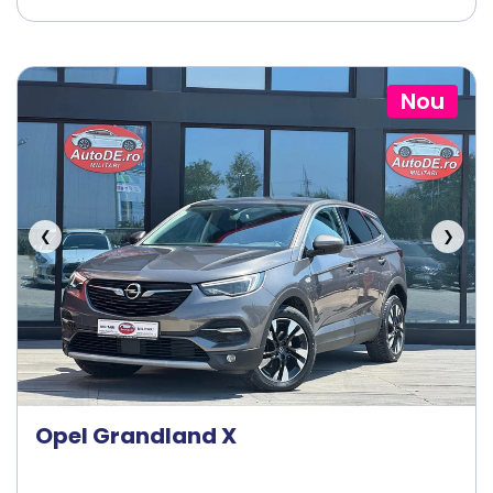
Nou
❮
❯
Opel Grandland X