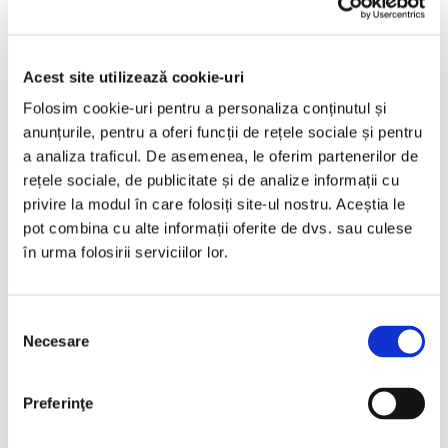
2021
162225 km
Hibrid
256 HP
Automata
Bucuresti Odaii
Acest site utilizează cookie-uri
Folosim cookie-uri pentru a personaliza conținutul și
TVA inclus si Deductibil
€16.990
anunțurile, pentru a oferi funcții de rețele sociale și pentru
a analiza traficul. De asemenea, le oferim partenerilor de
€14.041 Net
rețele sociale, de publicitate și de analize informații cu
privire la modul în care folosiți site-ul nostru. Aceștia le
pot combina cu alte informații oferite de dvs. sau culese
Programare vizionare
în urma folosirii serviciilor lor.
Vezi detalii
Selecția
Necesare
consimțământului
Preferinţe