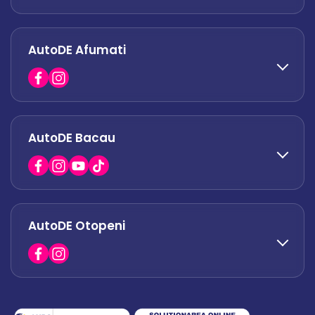
AutoDE Afumati
0758 338 428
office.militari@autode.ro
AutoDE Bacau
0751 628 054
office.afumati@autode.ro
AutoDE Otopeni
0730 063 852
0730 063 851
office.bacau@autode.ro