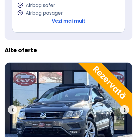
Servodirecţie
Airbag sofer
Airbag pasager
Isofix (puncte de prindere a scaunului
Vezi mai mult
pentru copii)
Alte oferte
Rezervată
❮
❯