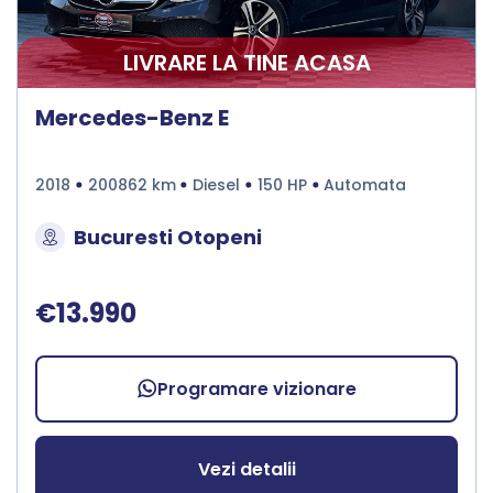
LIVRARE LA TINE ACASA
Mercedes-Benz E
2018
200862 km
Diesel
150 HP
Automata
Bucuresti Otopeni
€13.990
Programare vizionare
Vezi detalii