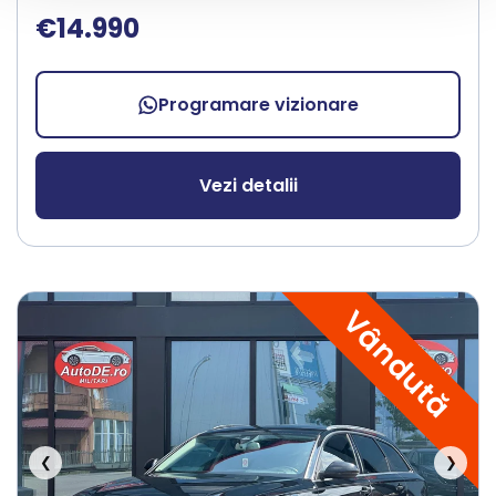
€14.990
Programare vizionare
Vezi detalii
Vândută
❮
❯