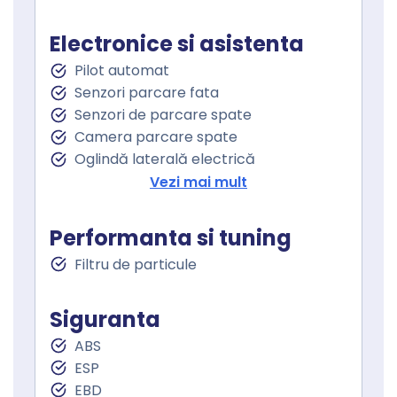
Volan cu schimbator de viteze
Keyless go
Electronice si asistenta
Pornire motor Keyless
Pilot automat
Senzor ploaie
Senzori parcare fata
Geamuri fata electrice
Senzori de parcare spate
Geamuri spate electrice
Camera parcare spate
Geamuri cu tenta
Oglindă laterală electrică
Oglinzi retrovizoare incalzite
Vezi mai mult
Oglinzi exterioare rabatabile electric
Asistenta la franare
Performanta si tuning
Controlul tractiunii
Filtru de particule
Asistent staionare in rampa
Lumini de zi
Stopuri LED
Siguranta
Sistem Start Stop
ABS
Senzori presiune roti
ESP
Frana parcare electrica
EBD