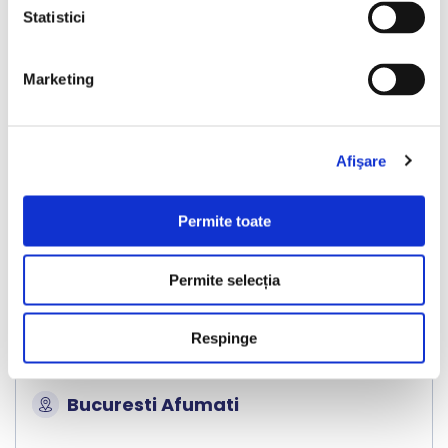
Statistici
Marketing
❮
❯
Afişare
Permite toate
Permite selecția
Kia Niro
Respinge
2021
119708 km
Hibrid Plug-in
141 HP
Automata
Bucuresti Afumati