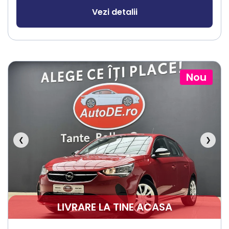
Vezi detalii
Nou
❮
❯
LIVRARE LA TINE ACASA