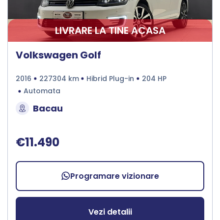
LIVRARE LA TINE ACASA
Volkswagen Golf
2016
227304 km
Hibrid Plug-in
204 HP
Automata
Bacau
€11.490
Programare vizionare
Vezi detalii