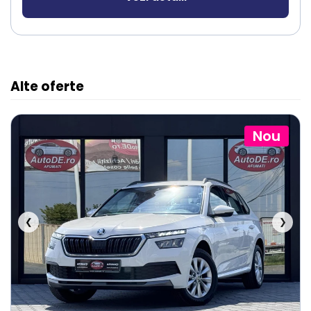
Alte oferte
Nou
❮
❯