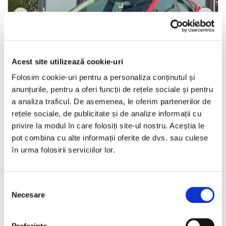
❮
❯
Acest site utilizează cookie-uri
Folosim cookie-uri pentru a personaliza conținutul și
LIVRARE LA TINE ACASA
anunțurile, pentru a oferi funcții de rețele sociale și pentru
a analiza traficul. De asemenea, le oferim partenerilor de
Ford Fiesta
rețele sociale, de publicitate și de analize informații cu
privire la modul în care folosiți site-ul nostru. Aceștia le
2021
136150 km
Diesel
100 HP
Manuala
pot combina cu alte informații oferite de dvs. sau culese
în urma folosirii serviciilor lor.
Bucuresti Odaii
Selecția
TVA inclus si Deductibil
€6.990
Necesare
consimțământului
€5.777 Net