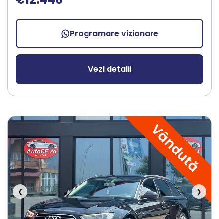
Programare vizionare
Vezi detalii
Vândută
❮
❯