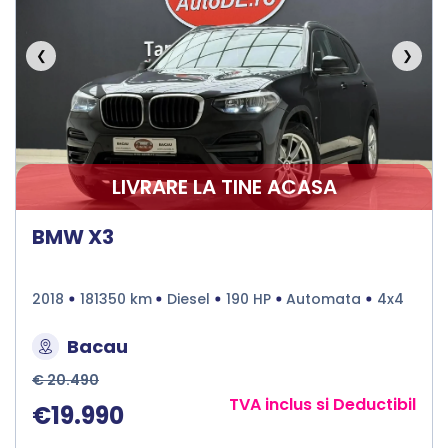
❮
❯
LIVRARE LA TINE ACASA
BMW X3
2018
181350 km
Diesel
190 HP
Automata
4x4
Bacau
€ 20.490
TVA inclus si Deductibil
€19.990