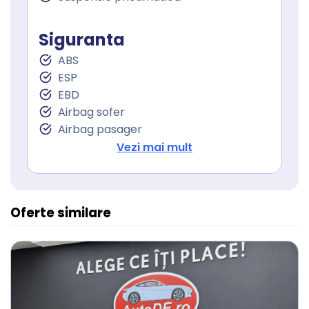
Lumini de zi LED
Proiectoare ceata
Siguranta
Stopuri LED
Sistem Start Stop
ABS
Senzori presiune roti
ESP
Frana parcare electrica
EBD
Servodirecţie
Airbag sofer
Airbag pasager
Isofix (puncte de prindere a scaunului
Vezi mai mult
pentru copii)
Oferte similare