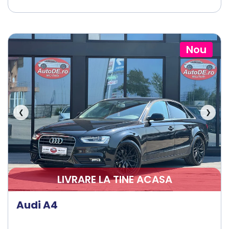
Nou
❮
❯
LIVRARE LA TINE ACASA
Audi A4