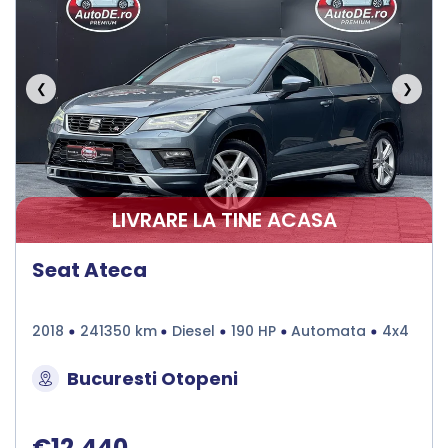
❮
❯
LIVRARE LA TINE ACASA
Seat Ateca
2018
241350 km
Diesel
190 HP
Automata
4x4
Bucuresti Otopeni
€12.440