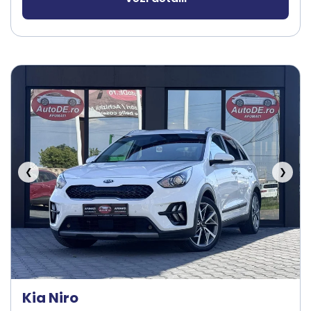
❮
❯
Kia Niro