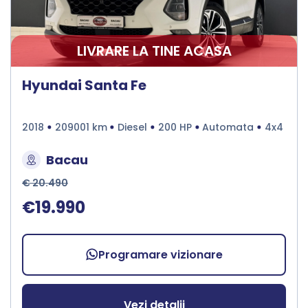
LIVRARE LA TINE ACASA
Hyundai Santa Fe
2018
209001 km
Diesel
200 HP
Automata
4x4
Bacau
€ 20.490
€19.990
Programare vizionare
Vezi detalii