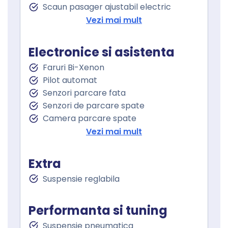
Scaun pasager ajustabil electric
Incalzire scaun sofer
Vezi mai mult
Incalzire scaun pasager
Cotiera
Electronice si asistenta
Cotiera spate
Faruri Bi-Xenon
Volan de piele
Pilot automat
Volan cu comenzi
Senzori parcare fata
Volan reglabil electric
Senzori de parcare spate
Volan cu schimbator de viteze
Camera parcare spate
Senzor ploaie
Oglindă laterală electrică
Vezi mai mult
Geamuri fata electrice
Oglinzi retrovizoare incalzite
Geamuri spate electrice
Oglinzi exterioare rabatabile electric
Geamuri cu tenta
Extra
Asistenta la franare
Suspensie reglabila
Controlul tractiunii
Asistent staionare in rampa
Spalare faruri
Performanta si tuning
Lumini de zi
Suspensie pneumatica