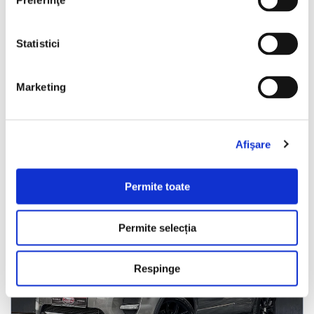
Preferinţe
Programare vizionare
Statistici
Vezi detalii
Marketing
Afişare
Nou
Permite toate
Permite selecția
❮
❯
Respinge