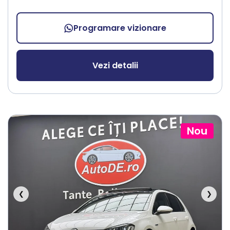
Programare vizionare
Vezi detalii
Nou
❮
❯