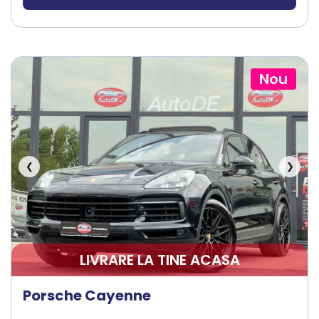
Nou
❮
❯
LIVRARE LA TINE ACASA
Porsche Cayenne