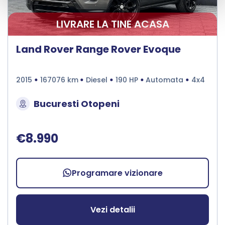
LIVRARE LA TINE ACASA
Land Rover Range Rover Evoque
2015
167076 km
Diesel
190 HP
Automata
4x4
Bucuresti Otopeni
€8.990
Programare vizionare
Vezi detalii