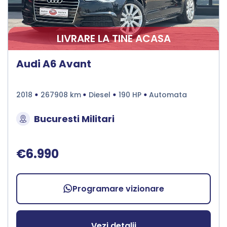
LIVRARE LA TINE ACASA
Audi A6 Avant
2018
267908 km
Diesel
190 HP
Automata
Bucuresti Militari
€6.990
Programare vizionare
Vezi detalii