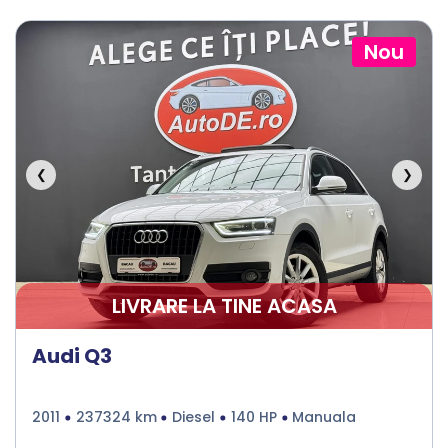
Nou
❮
❯
LIVRARE LA TINE ACASA
Audi Q3
2011
237324 km
Diesel
140 HP
Manuala