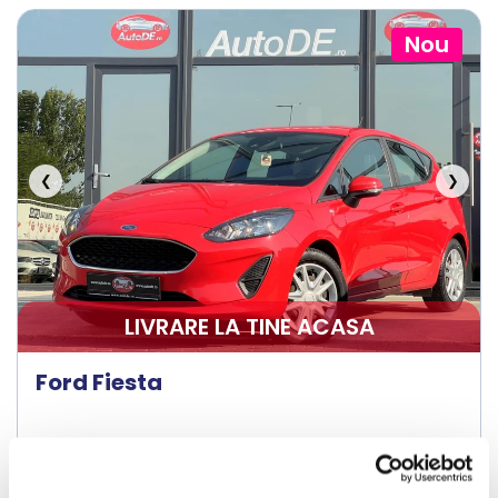
Nou
❮
❯
LIVRARE LA TINE ACASA
Ford Fiesta
2021
136150 km
Diesel
100 HP
Manuala