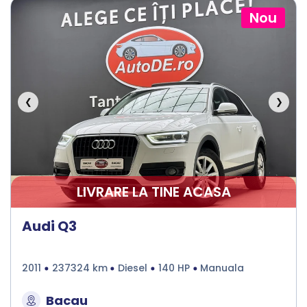
Nou
❮
❯
LIVRARE LA TINE ACASA
Audi Q3
2011
237324 km
Diesel
140 HP
Manuala
Bacau