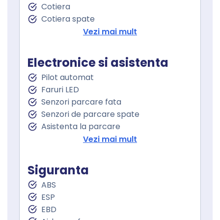
Cotiera
Cotiera spate
Volan de piele
Vezi mai mult
Volan cu comenzi
Volan multifunctional
Electronice si asistenta
Volan cu schimbator de viteze
Pilot automat
Schimbator viteze piele
Faruri LED
Keyless go
Senzori parcare fata
Pornire motor Keyless
Senzori de parcare spate
Senzor ploaie
Asistenta la parcare
Geamuri fata electrice
Camera 360
Vezi mai mult
Geamuri spate electrice
Camera parcare spate
Geamuri cu tenta
Oglindă laterală electrică
Siguranta
Oglinzi retrovizoare incalzite
ABS
Oglinzi exterioare rabatabile electric
ESP
Lane assist
EBD
Controlul tractiunii