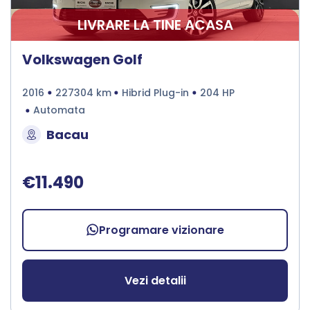
LIVRARE LA TINE ACASA
Volkswagen Golf
2016
227304 km
Hibrid Plug-in
204 HP
Automata
Bacau
€11.490
Programare vizionare
Vezi detalii