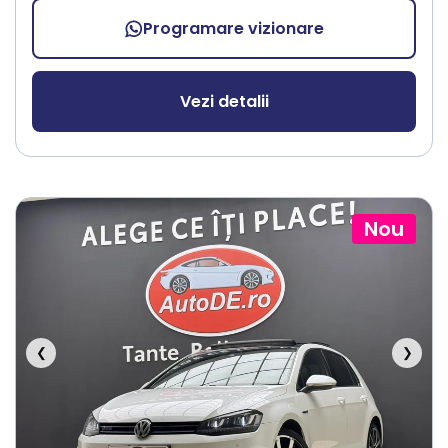
Programare vizionare
Vezi detalii
Nou
❮
❯