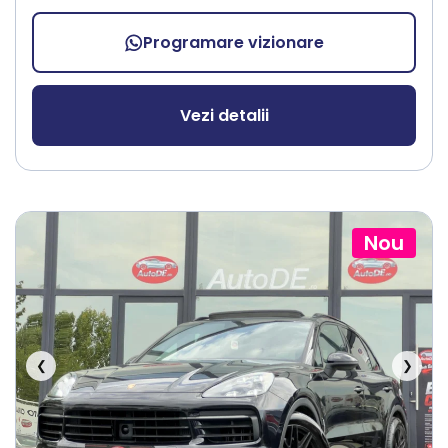
Programare vizionare
Vezi detalii
Nou
❮
❯