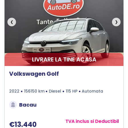
❮
❯
LIVRARE LA TINE ACASA
Volkswagen Golf
2022
156150 km
Diesel
115 HP
Automata
Bacau
TVA inclus si Deductibil
€13.440