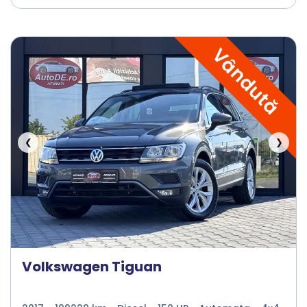
Vândută
❮
❯
Volkswagen Tiguan