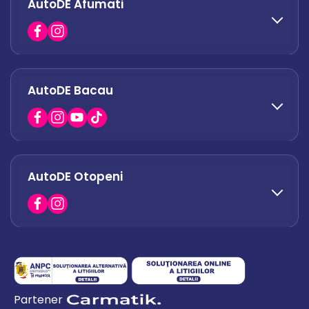
AutoDE Afumati
0758 338 428
office.militari@autode.ro
AutoDE Bacau
0751 628 054
office.afumati@autode.ro
AutoDE Otopeni
0730 063 852
0730 063 851
office.bacau@autode.ro
0754 649 360
Partener
office.premium@autode.ro