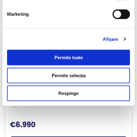
Marketing
❮
❯
Afişare
LIVRARE LA TINE ACASA
Permite toate
Audi A6 Avant
Permite selecția
2018
267908 km
Diesel
190 HP
Automata
Respinge
Bucuresti Militari
€6.990