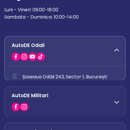
Luni - Vineri: 09:00-18:00
Sambata - Duminica: 10:00-14:00
AutoDE Odaii
Șoseaua Odăii 243, Sector 1, București
0758 671 921
AutoDE Militari
0742 444 194
office.odaii@autode.ro