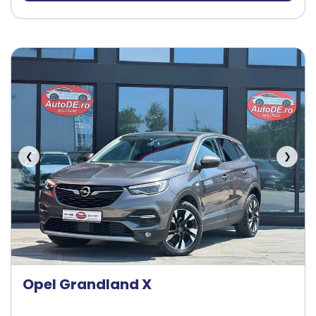
❮
❯
Opel Grandland X