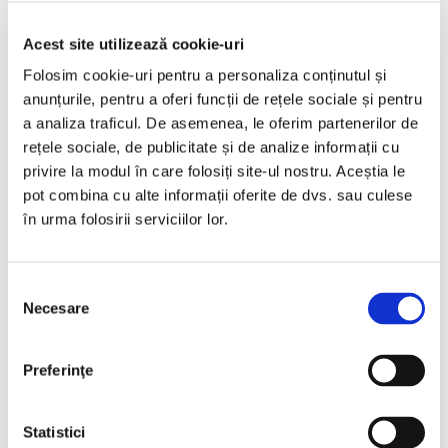
Bucuresti Odaii
Acest site utilizează cookie-uri
TVA inclus si Deductibil
€6.990
Folosim cookie-uri pentru a personaliza conținutul și
anunțurile, pentru a oferi funcții de rețele sociale și pentru
€5.777 Net
a analiza traficul. De asemenea, le oferim partenerilor de
rețele sociale, de publicitate și de analize informații cu
Programare vizionare
privire la modul în care folosiți site-ul nostru. Aceștia le
pot combina cu alte informații oferite de dvs. sau culese
în urma folosirii serviciilor lor.
Vezi detalii
Selecția
Necesare
consimțământului
Vândută
Preferinţe
Statistici