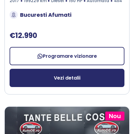
2017
199229 km
Diesel
150 HP
Automata
4x4
Bucuresti Afumati
€12.990
Programare vizionare
Vezi detalii
Nou