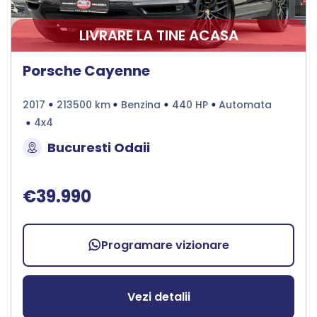
LIVRARE LA TINE ACASA
Porsche Cayenne
2017
213500 km
Benzina
440 HP
Automata
4x4
Bucuresti Odaii
€39.990
Programare vizionare
Vezi detalii