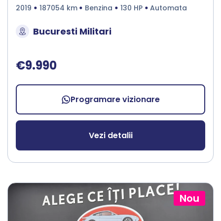
2019
187054 km
Benzina
130 HP
Automata
Bucuresti Militari
€9.990
Programare vizionare
Vezi detalii
Nou