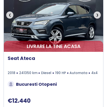
❮
❯
LIVRARE LA TINE ACASA
Seat Ateca
2018
241350 km
Diesel
190 HP
Automata
4x4
Bucuresti Otopeni
€12.440