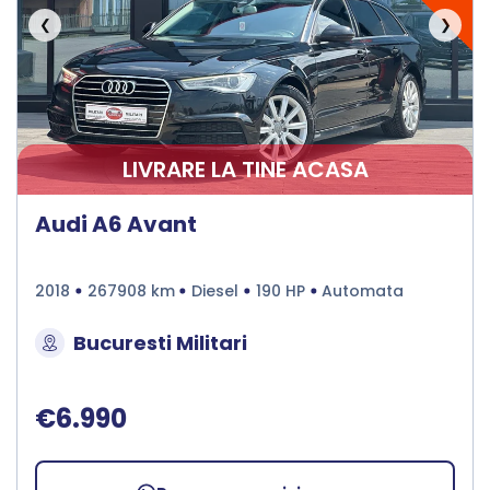
❮
❯
LIVRARE LA TINE ACASA
Audi A6 Avant
2018
267908 km
Diesel
190 HP
Automata
Bucuresti Militari
€6.990