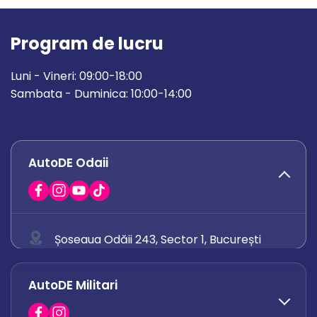
Program de lucru
Luni - Vineri: 09:00-18:00
Sambata - Duminica: 10:00-14:00
AutoDE Odaii
Șoseaua Odăii 243, Sector 1, București
0758 671 921
AutoDE Militari
0742 444 194
office.odaii@autode.ro