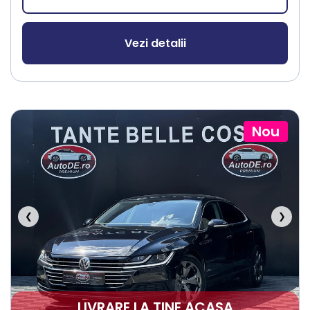
Vezi detalii
Nou
❮
❯
LIVRARE LA TINE ACASA