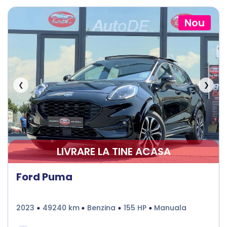
Nou
❮
❯
LIVRARE LA TINE ACASA
Ford Puma
2023
49240 km
Benzina
155 HP
Manuala