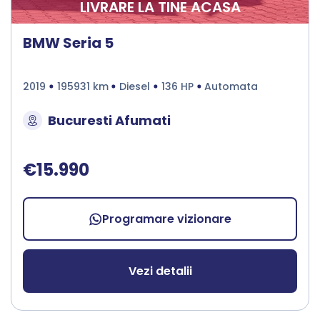
LIVRARE LA TINE ACASA
BMW Seria 5
2019
195931 km
Diesel
136 HP
Automata
Bucuresti Afumati
€15.990
Programare vizionare
Vezi detalii