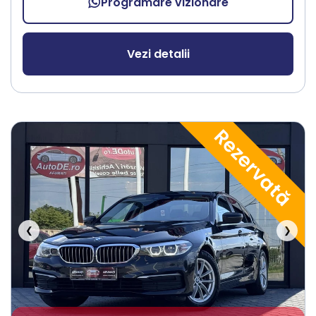
Programare vizionare
Vezi detalii
Rezervată
❮
❯