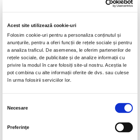
Opel Grandland X
2019
187054 km
Benzina
130 HP
Automata
Acest site utilizează cookie-uri
Bucuresti Militari
Folosim cookie-uri pentru a personaliza conținutul și
anunțurile, pentru a oferi funcții de rețele sociale și pentru
a analiza traficul. De asemenea, le oferim partenerilor de
€9.990
rețele sociale, de publicitate și de analize informații cu
privire la modul în care folosiți site-ul nostru. Aceștia le
pot combina cu alte informații oferite de dvs. sau culese
Programare vizionare
în urma folosirii serviciilor lor.
Vezi detalii
Selecția
Necesare
consimțământului
Preferinţe