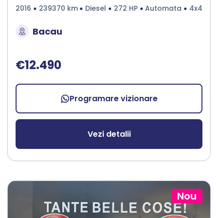
2016
239370 km
Diesel
272 HP
Automata
4x4
Bacau
€12.490
Programare vizionare
Vezi detalii
Nou