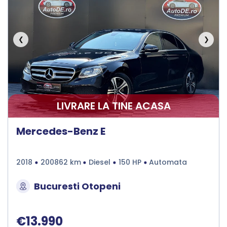
❮
❯
LIVRARE LA TINE ACASA
Mercedes-Benz E
2018
200862 km
Diesel
150 HP
Automata
Bucuresti Otopeni
€13.990