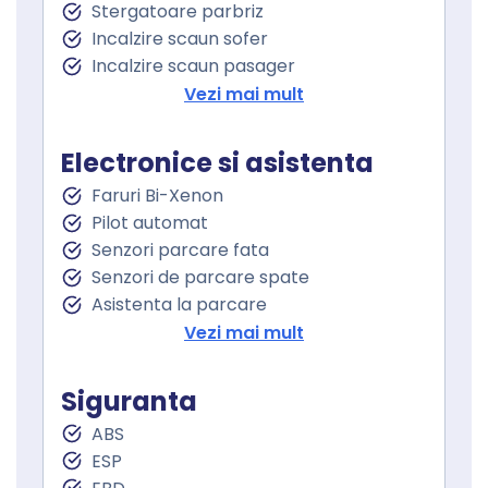
Stergatoare parbriz
Incalzire scaun sofer
Incalzire scaun pasager
Cotiera
Vezi mai mult
Cotiera spate
Volan de piele
Electronice si asistenta
Volan cu comenzi
Faruri Bi-Xenon
Keyless go
Pilot automat
Pornire motor Keyless
Senzori parcare fata
Senzor ploaie
Senzori de parcare spate
Geamuri spate electrice
Asistenta la parcare
Oglindă laterală electrică
Vezi mai mult
Sistem recunoastere semne trafic
Conducere autonoma
Siguranta
Lumini de zi
ABS
Lumini de zi LED
ESP
Follow me home