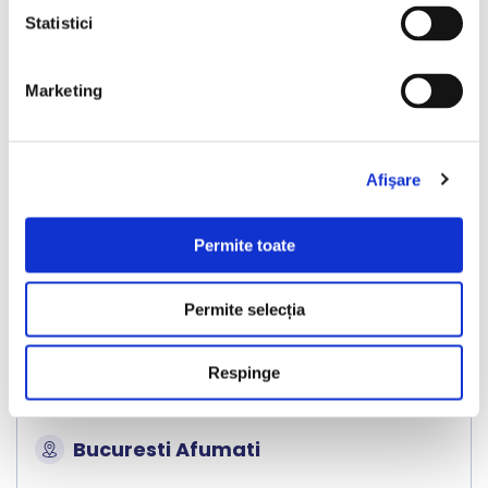
Statistici
Marketing
❮
❯
Afişare
Permite toate
Permite selecția
Kia Niro
Respinge
2021
119708 km
Hibrid Plug-in
141 HP
Automata
Bucuresti Afumati