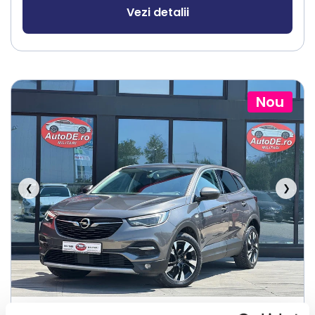
Vezi detalii
Nou
❮
❯