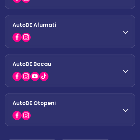
AutoDE Afumati
0758 338 428
office.militari@autode.ro
AutoDE Bacau
0751 628 054
office.afumati@autode.ro
AutoDE Otopeni
0730 063 852
0730 063 851
office.bacau@autode.ro