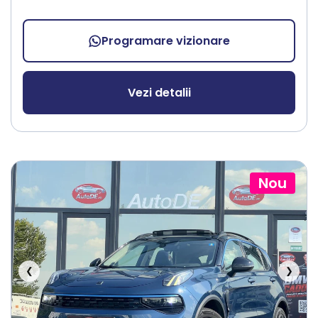
Programare vizionare
Vezi detalii
Nou
❮
❯