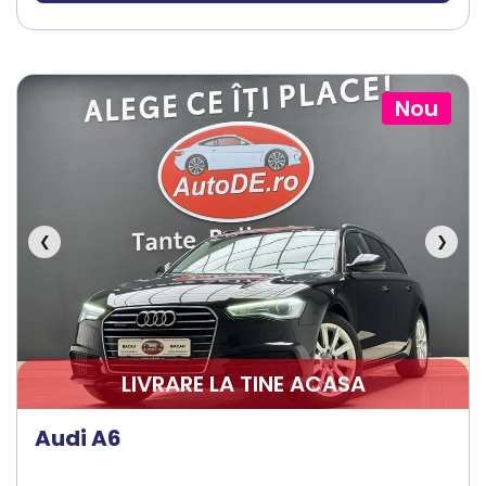
Nou
❮
❯
LIVRARE LA TINE ACASA
Audi A6