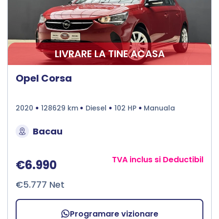
LIVRARE LA TINE ACASA
Opel Corsa
2020
128629 km
Diesel
102 HP
Manuala
Bacau
TVA inclus si Deductibil
€6.990
€5.777 Net
Programare vizionare