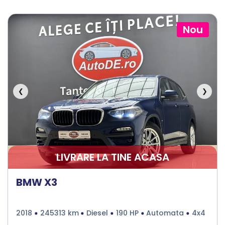
Nou
❮
❯
LIVRARE LA TINE ACASA
BMW X3
2018
245313 km
Diesel
190 HP
Automata
4x4