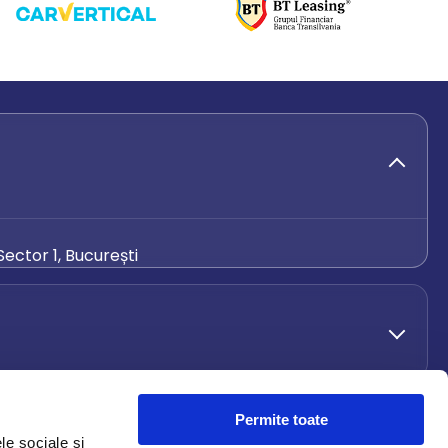
ector 1, București
de.ro
Permite toate
le sociale și