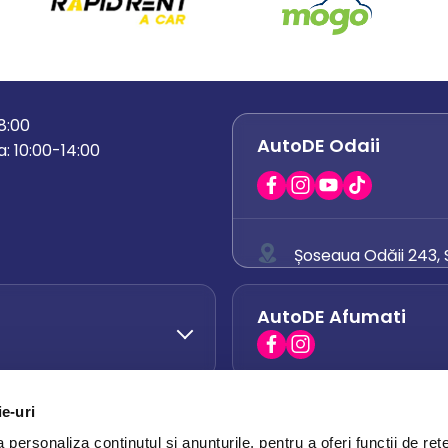
18:00
AutoDE Odaii
: 10:00-14:00
Șoseaua Odăii 243, S
0758 671 921
AutoDE Afumati
0742 444 194
office.odaii@auto
ie-uri
AutoDE Otopeni
0751 628 054
personaliza conținutul și anunțurile, pentru a oferi funcții de rețe