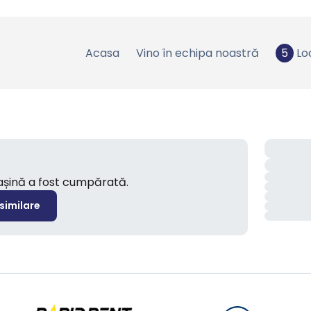
Acasa
Vino în echipa noastră
5
Lo
mașină a fost cumpărată.
 similare