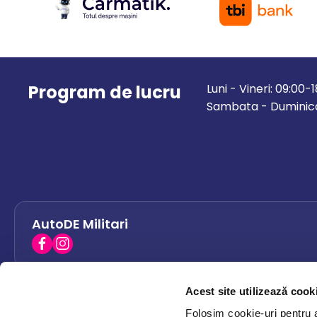
Program de lucru
Luni - Vineri: 09:00-
Sambata - Duminica
AutoDE Militari
Acest site utilizează cook
AutoDE Bacau
0758 338 428
Folosim cookie-uri pentru a 