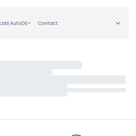
catii AutoDE
Contact