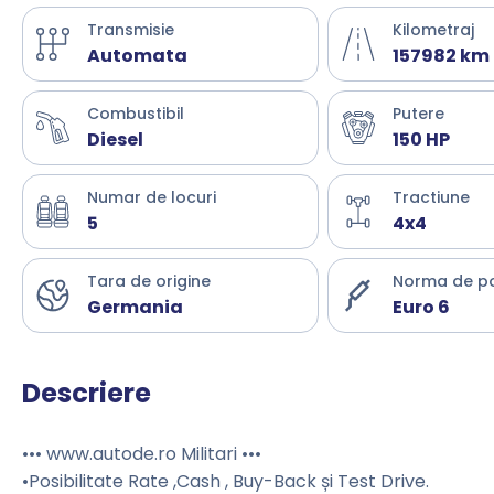
Transmisie
Kilometraj
Automata
157982 km
Combustibil
Putere
Diesel
150 HP
Numar de locuri
Tractiune
5
4x4
Tara de origine
Norma de p
Germania
Euro 6
Descriere
••• www.autode.ro Militari •••
•Posibilitate Rate ,Cash , Buy-Back și Test Drive.