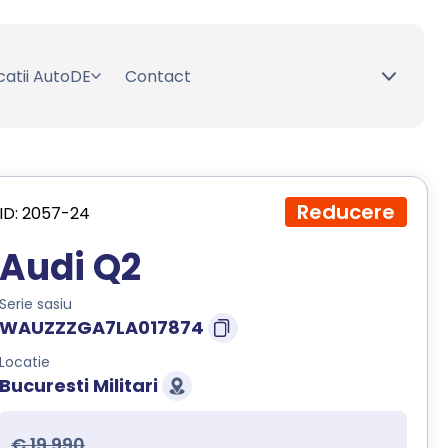
catii AutoDE
Contact
Reducere
ID: 2057-24
Audi Q2
Serie sasiu
WAUZZZGA7LA017874
Locatie
Bucuresti Militari
€ 19.990