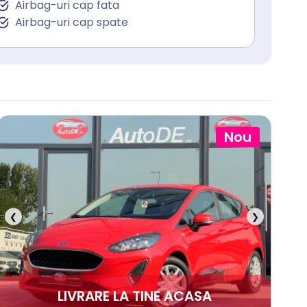
Airbag-uri cap fata
Airbag-uri cap spate
Nou
❮
❯
LIVRARE LA TINE ACASA