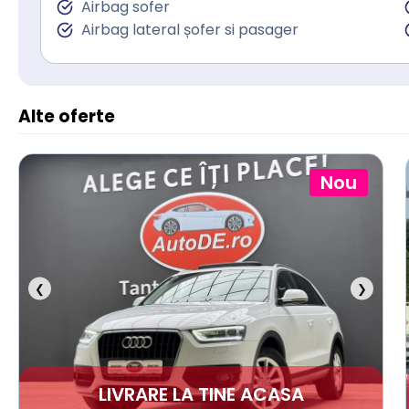
Airbag sofer
Airbag lateral șofer si pasager
Alte oferte
Nou
❮
❯
LIVRARE LA TINE ACASA