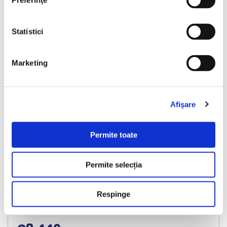
Preferinţe
Statistici
❮
❯
Marketing
Afişare
LIVRARE LA TINE ACASA
Permite toate
Audi A4
Permite selecția
2013
201993 km
Diesel
180 HP
Automata
Bucuresti Militari
Respinge