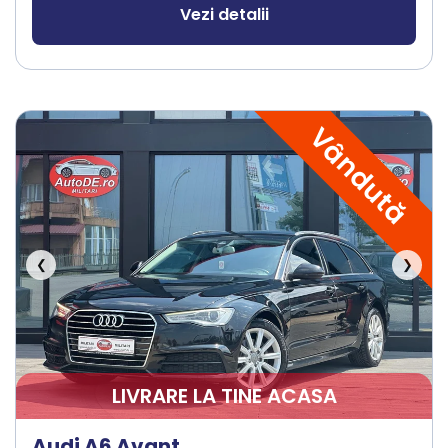
Vezi detalii
Vândută
❮
❯
LIVRARE LA TINE ACASA
Audi A6 Avant