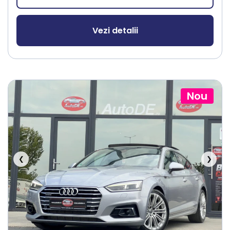
Vezi detalii
Nou
❮
❯