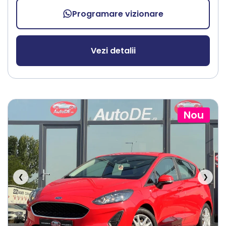
Programare vizionare
Vezi detalii
Nou
❮
❯