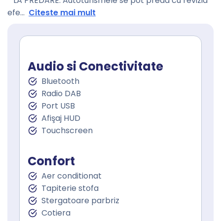
* LA PREDARE: Autoturismele se pot preda cu revizia
efe
...
Citeste mai mult
Audio si Conectivitate
Bluetooth
Radio DAB
Port USB
Afişaj HUD
Touchscreen
Confort
Aer conditionat
Tapiterie stofa
Stergatoare parbriz
Cotiera