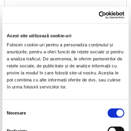
2018
164950 km
Diesel
190 HP
Automata
Bucuresti Otopeni
Acest site utilizează cookie-uri
€19.990
Folosim cookie-uri pentru a personaliza conținutul și
anunțurile, pentru a oferi funcții de rețele sociale și pentru
a analiza traficul. De asemenea, le oferim partenerilor de
Programare vizionare
rețele sociale, de publicitate și de analize informații cu
privire la modul în care folosiți site-ul nostru. Aceștia le
pot combina cu alte informații oferite de dvs. sau culese
Vezi detalii
în urma folosirii serviciilor lor.
Selecția
Necesare
consimțământului
Nou