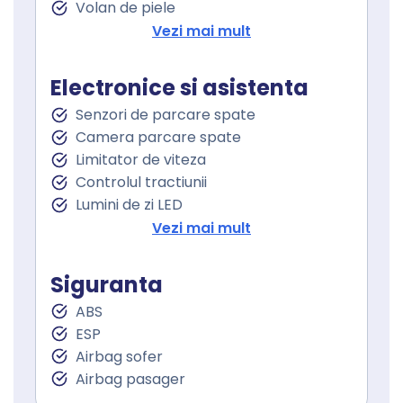
Volan de piele
Volan cu comenzi
Vezi mai mult
Geamuri fata electrice
Geamuri spate electrice
Electronice si asistenta
Senzori de parcare spate
Camera parcare spate
Limitator de viteza
Controlul tractiunii
Lumini de zi LED
Proiectoare ceata
Vezi mai mult
Siguranta
ABS
ESP
Airbag sofer
Airbag pasager