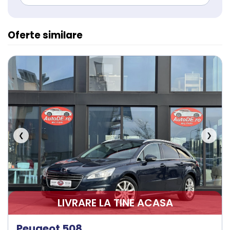
Oferte similare
❮
❯
LIVRARE LA TINE ACASA
Peugeot 508