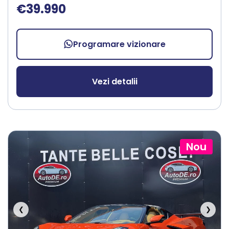
€39.990
Programare vizionare
Vezi detalii
Nou
❮
❯