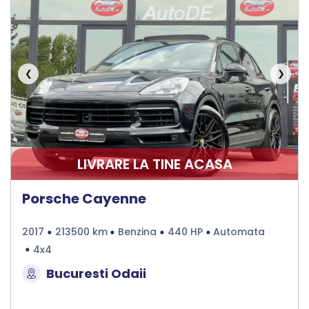
❮
❯
LIVRARE LA TINE ACASA
Porsche Cayenne
2017
213500 km
Benzina
440 HP
Automata
4x4
Bucuresti Odaii