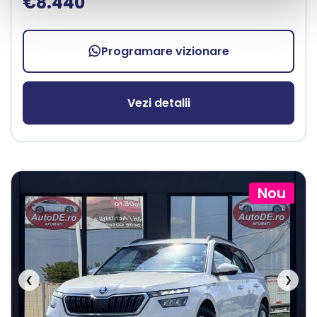
€8.440
Programare vizionare
Vezi detalii
Nou
❮
❯