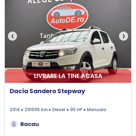
❮
❯
LIVRARE LA TINE ACASA
Dacia Sandero Stepway
2014
291006 km
Diesel
90 HP
Manuala
Bacau