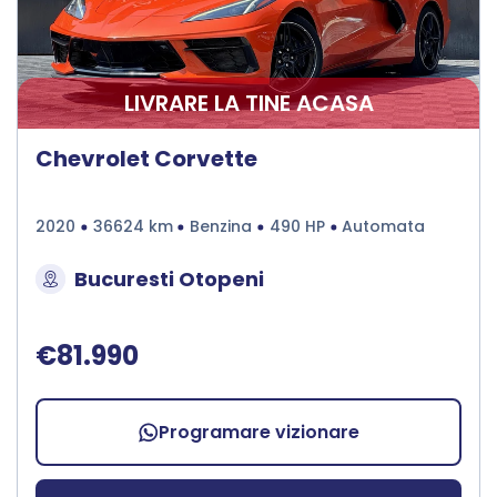
LIVRARE LA TINE ACASA
Chevrolet Corvette
2020
36624 km
Benzina
490 HP
Automata
Bucuresti Otopeni
€81.990
Programare vizionare