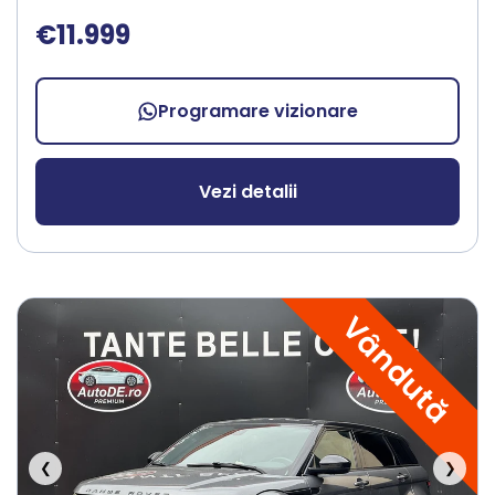
€11.999
Programare vizionare
Vezi detalii
Vândută
❮
❯