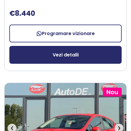
€8.440
Programare vizionare
Vezi detalii
Nou
❮
❯