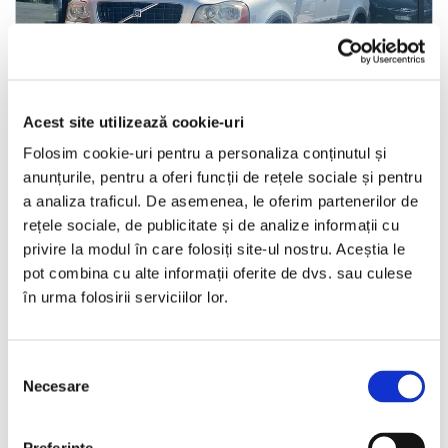
LIVRARE LA TINE ACASA
Acest site utilizează cookie-uri
Volvo XC 90
Folosim cookie-uri pentru a personaliza conținutul și
anunțurile, pentru a oferi funcții de rețele sociale și pentru
a analiza traficul. De asemenea, le oferim partenerilor de
2006
337307 km
Diesel
163 HP
Automata
4x4
rețele sociale, de publicitate și de analize informații cu
Bucuresti Militari
privire la modul în care folosiți site-ul nostru. Aceștia le
pot combina cu alte informații oferite de dvs. sau culese
în urma folosirii serviciilor lor.
€3.490
Selecția
Necesare
Programare vizionare
consimțământului