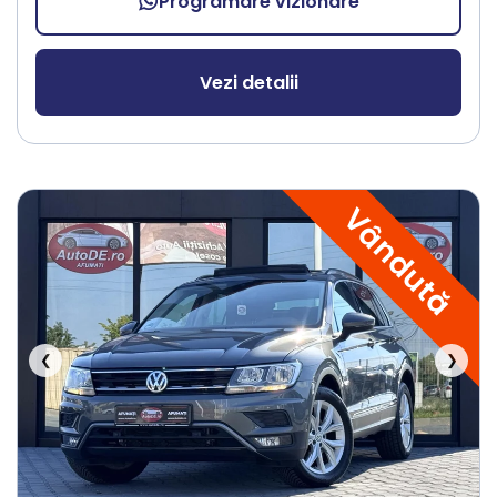
Programare vizionare
Vezi detalii
Vândută
❮
❯