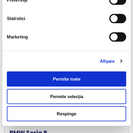
Preferinţe
Vezi detalii
Statistici
Marketing
Nou
Afişare
❮
❯
Permite toate
Permite selecția
Respinge
LIVRARE LA TINE ACASA
BMW Seria 5