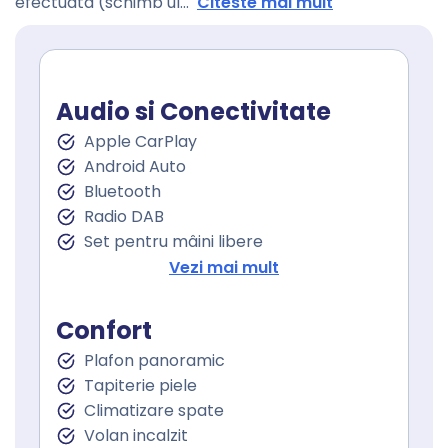
efectuata (schimb ul
...
Citeste mai mult
Audio si Conectivitate
Apple CarPlay
Android Auto
Bluetooth
Radio DAB
Set pentru mâini libere
Port USB
Vezi mai mult
Sistem de navigare
Touchscreen
Confort
Plafon panoramic
Tapiterie piele
Climatizare spate
Volan incalzit