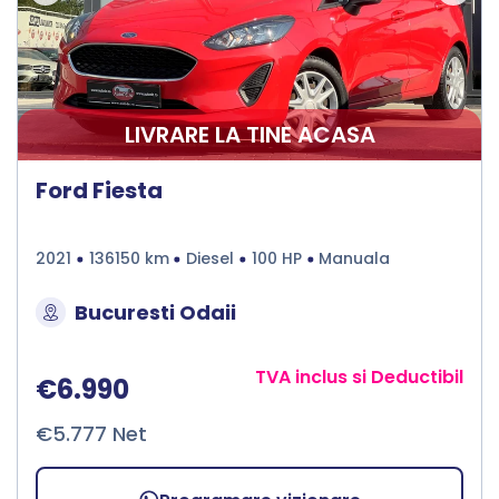
LIVRARE LA TINE ACASA
Ford Fiesta
2021
136150 km
Diesel
100 HP
Manuala
Bucuresti Odaii
TVA inclus si Deductibil
€6.990
€5.777 Net