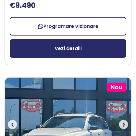
€9.490
Programare vizionare
Vezi detalii
Nou
❮
❯