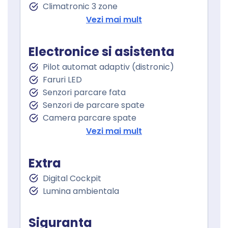
Climatronic 3 zone
Stergatoare parbriz
Vezi mai mult
Scaun sofer ajustabil electric
Scaun pasager ajustabil electric
Electronice si asistenta
Incalzire scaun sofer
Pilot automat adaptiv (distronic)
Incalzire scaun pasager
Faruri LED
Cotiera
Senzori parcare fata
Cotiera spate
Senzori de parcare spate
Volan de piele
Camera parcare spate
Volan cu comenzi
Oglindă laterală electrică
Vezi mai mult
Keyless entry
Oglinzi retrovizoare incalzite
Keyless go
Oglinzi exterioare rabatabile electric
Pornire motor Keyless
Extra
Avertizare unghi mort
Senzor ploaie
Digital Cockpit
Lane assist
Geamuri fata electrice
Lumina ambientala
Controlul distantei
Geamuri spate electrice
Asistenta la franare
Geamuri cu tenta
Controlul tractiunii
Siguranta