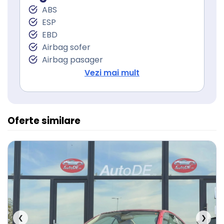
Asistent staionare in rampa
ABS
Faruri adaptive
ESP
Lumini de zi
EBD
Lumini de zi LED
Airbag sofer
Stopuri LED
Airbag pasager
Iluminare interioare LED
Isofix (puncte de prindere a scaunului
Vezi mai mult
Sistem Start Stop
pentru copii)
Senzori presiune roti
Frana parcare electrica
Servodirecţie
Oferte similare
❮
❯