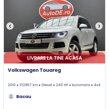
❮
❯
LIVRARE LA TINE ACASA
Volkswagen Touareg
2010
312867 km
Diesel
240 HP
Automata
4x4
Bacau