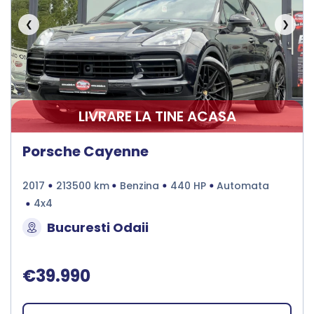
❮
❯
LIVRARE LA TINE ACASA
Porsche Cayenne
2017
213500 km
Benzina
440 HP
Automata
4x4
Bucuresti Odaii
€39.990