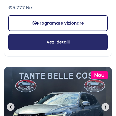
€5.777 Net
Programare vizionare
Vezi detalii
Nou
❮
❯