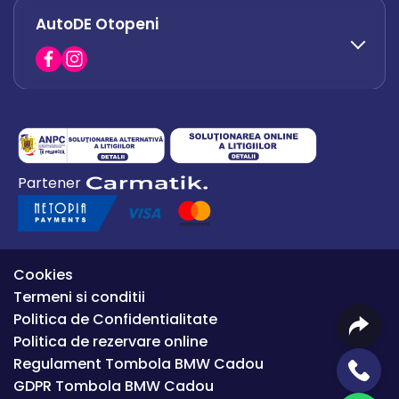
AutoDE Otopeni
0730 063 852
0730 063 851
office.bacau@autode.ro
0754 649 360
Partener
office.premium@autode.ro
Cookies
Termeni si conditii
Politica de Confidentialitate
Politica de rezervare online
Regulament Tombola BMW Cadou
GDPR Tombola BMW Cadou