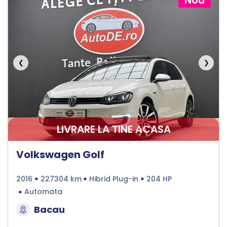
Nou
❮
❯
LIVRARE LA TINE ACASA
Volkswagen Golf
2016
227304 km
Hibrid Plug-in
204 HP
Automata
Bacau