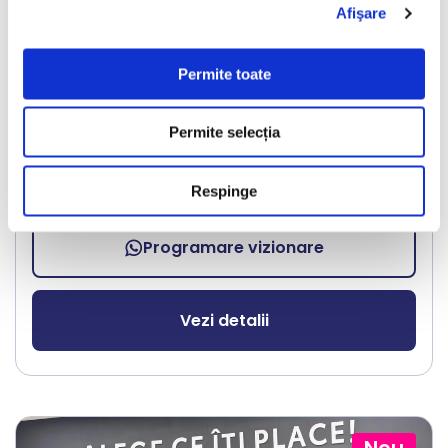
Audi A6 Avant
Afişare
2018
267908 km
Diesel
190 HP
Automata
Permite toate
Bucuresti Militari
Permite selecția
€6.990
Respinge
Programare vizionare
Vezi detalii