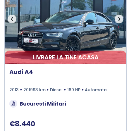
❮
❯
LIVRARE LA TINE ACASA
Audi A4
2013
201993 km
Diesel
180 HP
Automata
Bucuresti Militari
€8.440