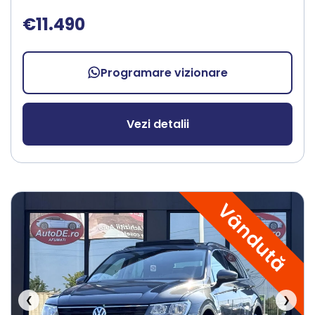
€11.490
Programare vizionare
Vezi detalii
Vândută
❮
❯