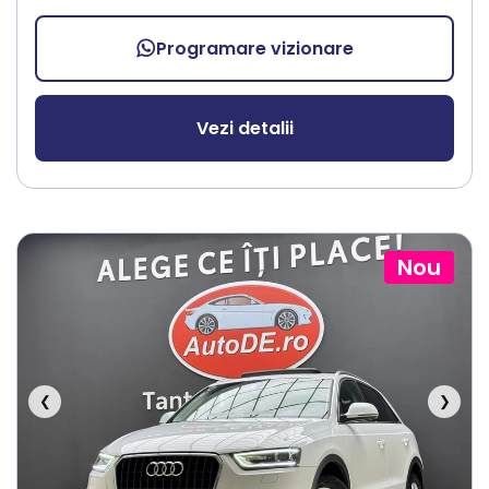
Programare vizionare
Vezi detalii
Nou
❮
❯