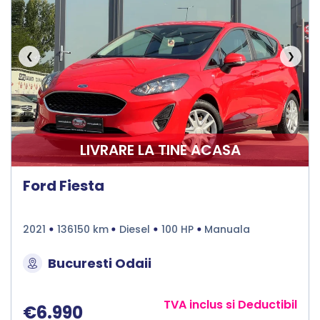
❮
❯
LIVRARE LA TINE ACASA
Ford Fiesta
2021
136150 km
Diesel
100 HP
Manuala
Bucuresti Odaii
TVA inclus si Deductibil
€6.990