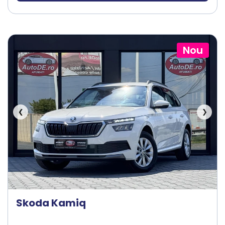
Nou
❮
❯
Skoda Kamiq