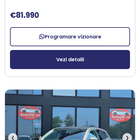
€81.990
Programare vizionare
Vezi detalii
❮
❯