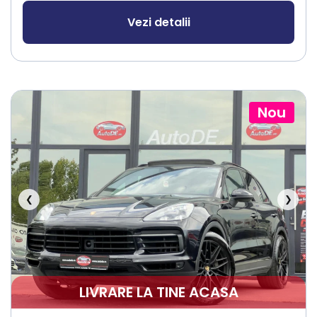
Vezi detalii
Nou
❮
❯
LIVRARE LA TINE ACASA