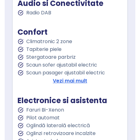
Audio si Conectivitate
Radio DAB
Confort
Climatronic 2 zone
Tapiterie piele
Stergatoare parbriz
Scaun sofer ajustabil electric
Scaun pasager ajustabil electric
Incalzire scaun sofer
Vezi mai mult
Incalzire scaun pasager
Scaune ventilate
Electronice si asistenta
Scaune fata cu masaj
Faruri Bi-Xenon
Scaun cu memorie
Pilot automat
Scaune ventilate fata
Oglindă laterală electrică
Cotiera
Oglinzi retrovizoare incalzite
Volan de piele