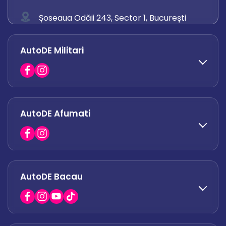
Șoseaua Odăii 243, Sector 1, București
0758 671 921
AutoDE Militari
0742 444 194
office.odaii@autode.ro
AutoDE Afumati
0758 338 428
office.militari@autode.ro
AutoDE Bacau
0751 628 054
office.afumati@autode.ro