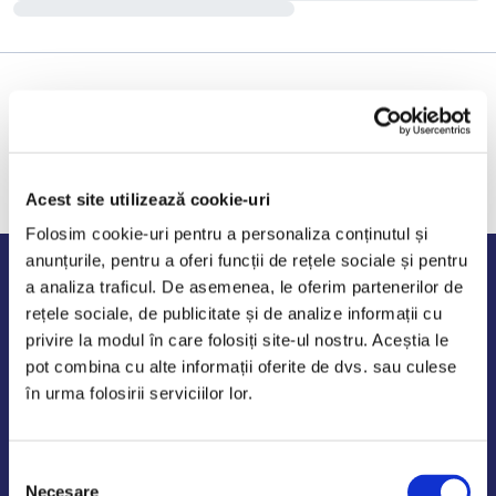
Acest site utilizează cookie-uri
Folosim cookie-uri pentru a personaliza conținutul și
anunțurile, pentru a oferi funcții de rețele sociale și pentru
Program de lucru
a analiza traficul. De asemenea, le oferim partenerilor de
rețele sociale, de publicitate și de analize informații cu
Luni - Vineri: 09:00-18:00
privire la modul în care folosiți site-ul nostru. Aceștia le
Sambata - Duminica: 10:00-14:00
pot combina cu alte informații oferite de dvs. sau culese
în urma folosirii serviciilor lor.
Selecția
AutoDE Odaii
Necesare