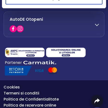
office.afumati@autode.ro
AutoDE Otopeni
0730 063 852
0730 063 851
office.bacau@autode.ro
0754 649 360
Partener
office.premium@autode.ro
Cookies
Termeni si conditii
Politica de Confidentialitate
Politica de rezervare online