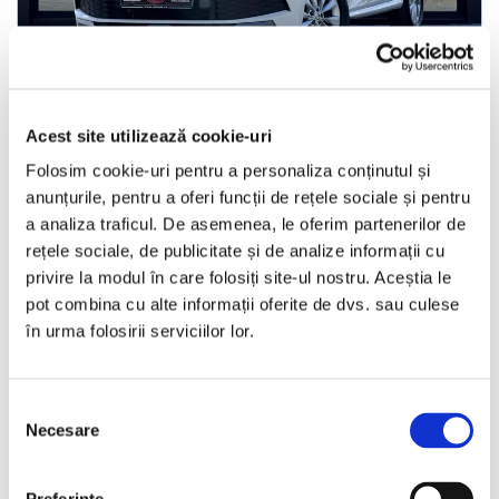
Skoda Kamiq
Acest site utilizează cookie-uri
Folosim cookie-uri pentru a personaliza conținutul și
2019
197114 km
Diesel
116 HP
Manuala
anunțurile, pentru a oferi funcții de rețele sociale și pentru
a analiza traficul. De asemenea, le oferim partenerilor de
Bucuresti Afumati
rețele sociale, de publicitate și de analize informații cu
privire la modul în care folosiți site-ul nostru. Aceștia le
pot combina cu alte informații oferite de dvs. sau culese
€11.999
în urma folosirii serviciilor lor.
Programare vizionare
Selecția
Necesare
consimțământului
Vezi detalii