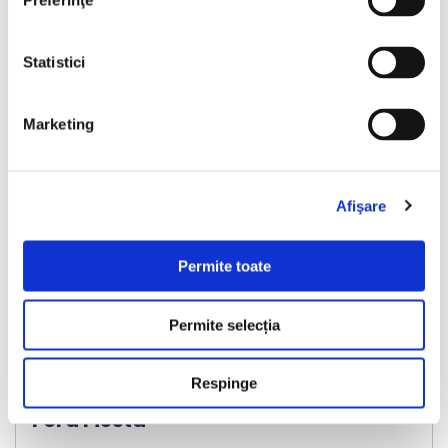
Preferinţe
Statistici
Nou
Marketing
Afişare
❮
❯
Permite toate
Permite selecția
LIVRARE LA TINE ACASA
Respinge
Ford Fiesta