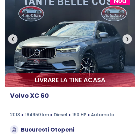
Nou
❮
❯
LIVRARE LA TINE ACASA
Volvo XC 60
2018
164950 km
Diesel
190 HP
Automata
Bucuresti Otopeni