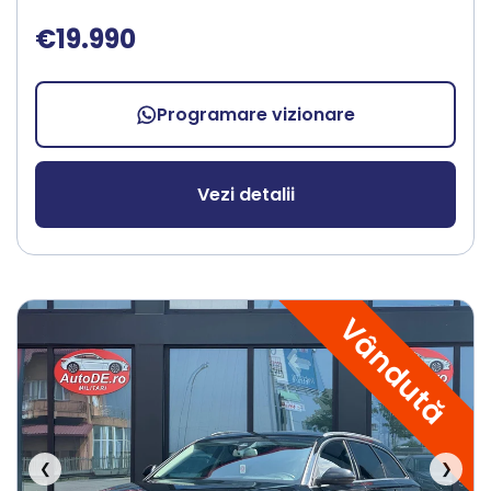
€19.990
Programare vizionare
Vezi detalii
Vândută
❮
❯