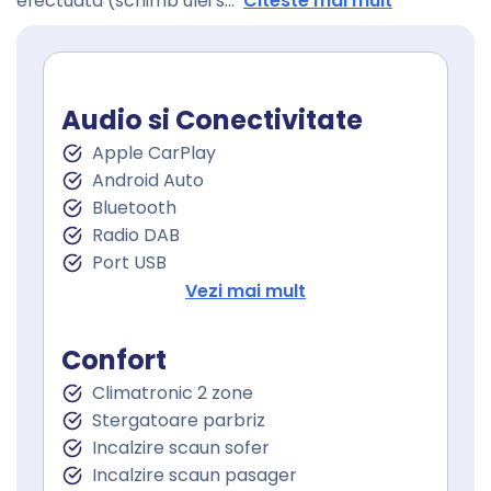
efectuata (schimb ulei s
...
Citeste mai mult
Audio si Conectivitate
Apple CarPlay
Android Auto
Bluetooth
Radio DAB
Port USB
Sistem de navigare
Vezi mai mult
Touchscreen
Control vocal
Confort
Climatronic 2 zone
Stergatoare parbriz
Incalzire scaun sofer
Incalzire scaun pasager