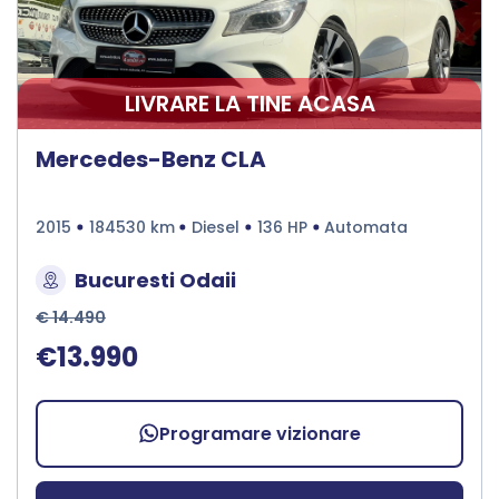
LIVRARE LA TINE ACASA
Mercedes-Benz CLA
2015
184530 km
Diesel
136 HP
Automata
Bucuresti Odaii
€ 14.490
€13.990
Programare vizionare