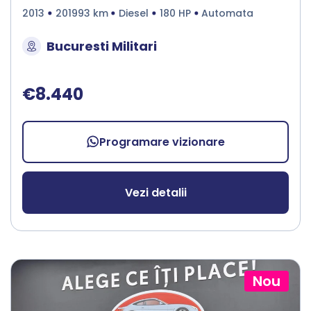
2013
201993 km
Diesel
180 HP
Automata
Bucuresti Militari
€8.440
Programare vizionare
Vezi detalii
Nou