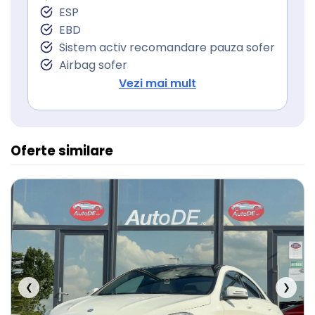
Sistem Start Stop
ESP
Senzori presiune roti
EBD
Frana parcare electrica
Sistem activ recomandare pauza sofer
Servodirecţie
Airbag sofer
Airbag pasager
Vezi mai mult
Airbag-uri frontale pasageri spate
Isofix (puncte de prindere a scaunului
pentru copii)
Oferte similare
❮
❯