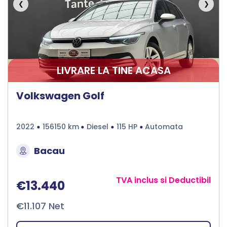
❮
❯
LIVRARE LA TINE ACASA
Volkswagen Golf
2022
156150 km
Diesel
115 HP
Automata
Bacau
TVA inclus si Deductibil
€13.440
€11.107 Net