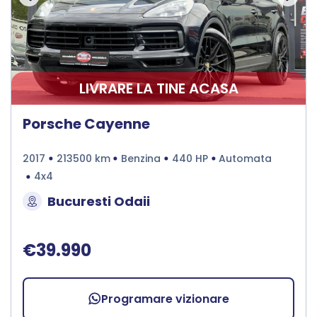
LIVRARE LA TINE ACASA
Porsche Cayenne
2017
213500 km
Benzina
440 HP
Automata
4x4
Bucuresti Odaii
€39.990
Programare vizionare