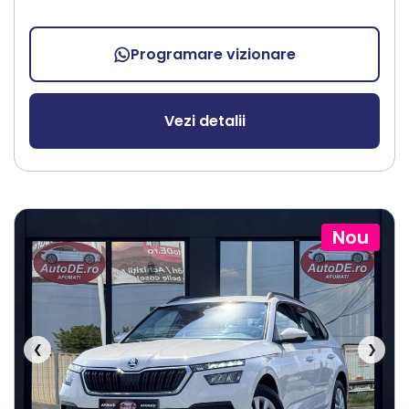
Programare vizionare
Vezi detalii
Nou
❮
❯