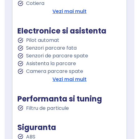
Cotiera
Volan de piele
Vezi mai mult
Volan cu comenzi
Volan multifunctional
Electronice si asistenta
Keyless go
Pilot automat
Pornire motor Keyless
Senzori parcare fata
Senzor ploaie
Senzori de parcare spate
Geamuri fata electrice
Asistenta la parcare
Geamuri spate electrice
Camera parcare spate
Asistent schimbare banda
Vezi mai mult
Lane assist
Conducere autonoma
Performanta si tuning
Lumini de zi
Filtru de particule
Lumini de zi LED
Proiectoare ceata
Stopuri LED
Siguranta
Follow me home
ABS