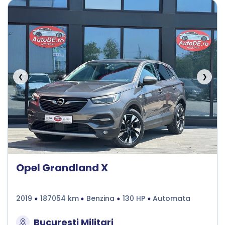
❮
❯
Opel Grandland X
2019
187054 km
Benzina
130 HP
Automata
Bucuresti Militari