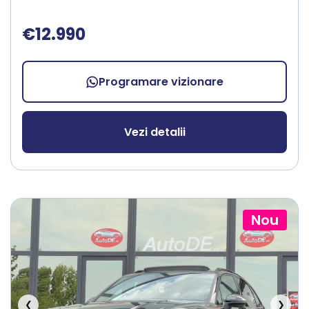
€12.990
Programare vizionare
Vezi detalii
Nou
❮
❯