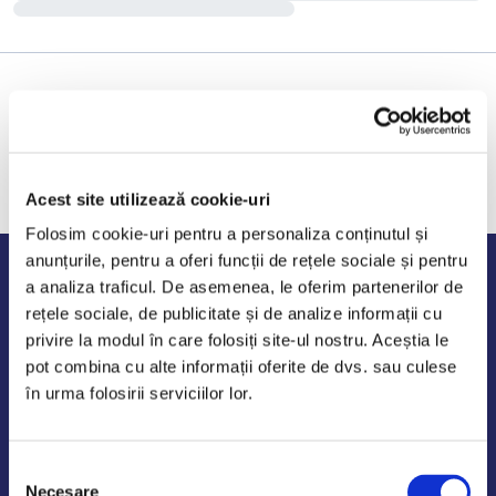
Acest site utilizează cookie-uri
Folosim cookie-uri pentru a personaliza conținutul și
anunțurile, pentru a oferi funcții de rețele sociale și pentru
Program de lucru
a analiza traficul. De asemenea, le oferim partenerilor de
rețele sociale, de publicitate și de analize informații cu
Luni - Vineri: 09:00-18:00
privire la modul în care folosiți site-ul nostru. Aceștia le
Sambata - Duminica: 10:00-14:00
pot combina cu alte informații oferite de dvs. sau culese
în urma folosirii serviciilor lor.
Selecția
AutoDE Odaii
Necesare