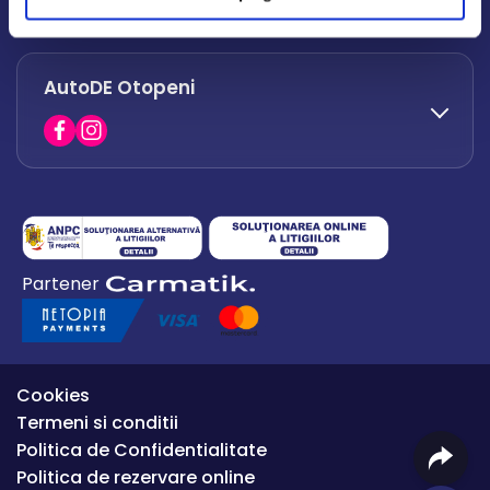
office.afumati@autode.ro
AutoDE Otopeni
0730 063 852
0730 063 851
office.bacau@autode.ro
0754 649 360
Partener
office.premium@autode.ro
Cookies
Termeni si conditii
Politica de Confidentialitate
Politica de rezervare online