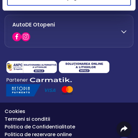
office.afumati@autode.ro
AutoDE Otopeni
0730 063 852
0730 063 851
office.bacau@autode.ro
0754 649 360
Partener
office.premium@autode.ro
Cookies
Termeni si conditii
Politica de Confidentialitate
Politica de rezervare online