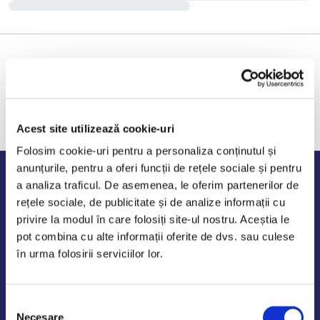
Acest site utilizează cookie-uri
Folosim cookie-uri pentru a personaliza conținutul și
anunțurile, pentru a oferi funcții de rețele sociale și pentru
Program de lucru
a analiza traficul. De asemenea, le oferim partenerilor de
rețele sociale, de publicitate și de analize informații cu
Luni - Vineri: 09:00-18:00
privire la modul în care folosiți site-ul nostru. Aceștia le
Sambata - Duminica: 10:00-14:00
pot combina cu alte informații oferite de dvs. sau culese
în urma folosirii serviciilor lor.
Selecția
AutoDE Odaii
Necesare