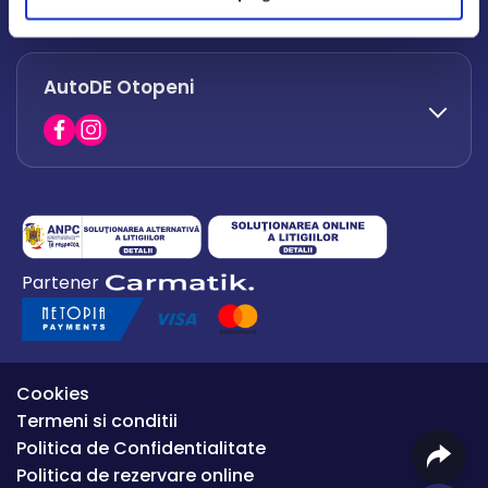
office.afumati@autode.ro
AutoDE Otopeni
0730 063 852
0730 063 851
office.bacau@autode.ro
0754 649 360
Partener
office.premium@autode.ro
Cookies
Termeni si conditii
Politica de Confidentialitate
Politica de rezervare online