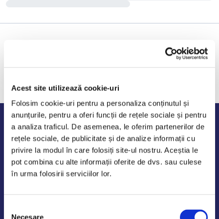
Acest site utilizează cookie-uri
Folosim cookie-uri pentru a personaliza conținutul și
anunțurile, pentru a oferi funcții de rețele sociale și pentru
Program de lucru
a analiza traficul. De asemenea, le oferim partenerilor de
rețele sociale, de publicitate și de analize informații cu
Luni - Vineri: 09:00-18:00
privire la modul în care folosiți site-ul nostru. Aceștia le
Sambata - Duminica: 10:00-14:00
pot combina cu alte informații oferite de dvs. sau culese
în urma folosirii serviciilor lor.
Selecția
AutoDE Odaii
Necesare