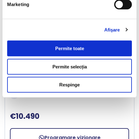
Marketing
❮
❯
Afişare
LIVRARE LA TINE ACASA
Permite toate
Audi Q3
Permite selecția
2011
237324 km
Diesel
140 HP
Manuala
Respinge
Bacau
€10.490
Programare vizionare