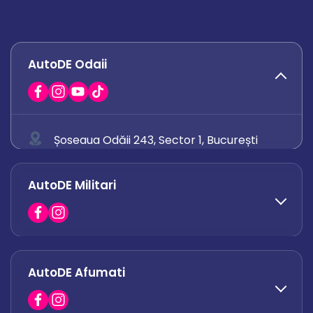
AutoDE Odaii
Șoseaua Odăii 243, Sector 1, București
0758 671 921
AutoDE Militari
0742 444 194
office.odaii@autode.ro
AutoDE Afumati
0758 338 428
office.militari@autode.ro