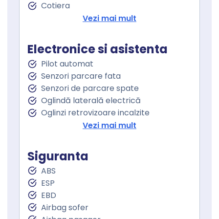
Cotiera
Volan de piele
Vezi mai mult
Volan cu comenzi
Volan multifunctional
Electronice si asistenta
Geamuri fata electrice
Pilot automat
Geamuri spate electrice
Senzori parcare fata
Geamuri cu tenta
Senzori de parcare spate
Oglindă laterală electrică
Oglinzi retrovizoare incalzite
Controlul tractiunii
Vezi mai mult
Lumini de zi
Lumini de zi LED
Siguranta
Proiectoare ceata
ABS
Stopuri LED
ESP
Sistem Start Stop
EBD
Senzori presiune roti
Airbag sofer
Frana parcare electrica