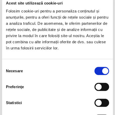
Bucuresti Otopeni
Acest site utilizează cookie-uri
Folosim cookie-uri pentru a personaliza conținutul și
€12.440
anunțurile, pentru a oferi funcții de rețele sociale și pentru
a analiza traficul. De asemenea, le oferim partenerilor de
rețele sociale, de publicitate și de analize informații cu
Programare vizionare
privire la modul în care folosiți site-ul nostru. Aceștia le
pot combina cu alte informații oferite de dvs. sau culese
în urma folosirii serviciilor lor.
Vezi detalii
Selecția
Necesare
consimțământului
Preferinţe
Statistici