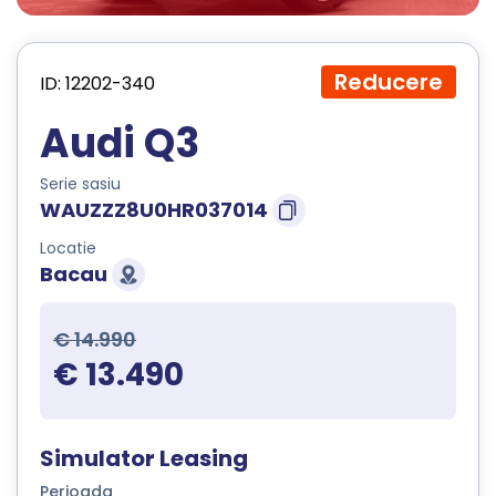
Reducere
ID: 12202-340
Audi Q3
Serie sasiu
WAUZZZ8U0HR037014
Locatie
Bacau
€ 14.990
€ 13.490
Simulator Leasing
Perioada