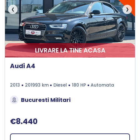
❮
❯
LIVRARE LA TINE ACASA
Audi A4
2013
201993 km
Diesel
180 HP
Automata
Bucuresti Militari
€8.440