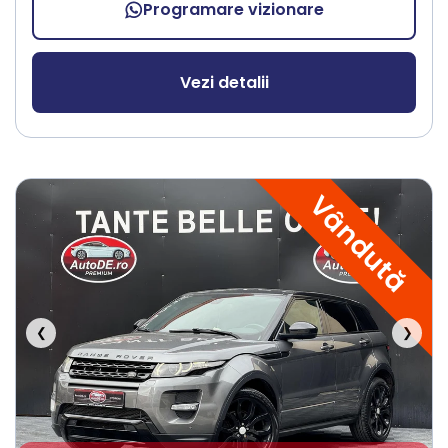
Programare vizionare
Vezi detalii
Vândută
❮
❯