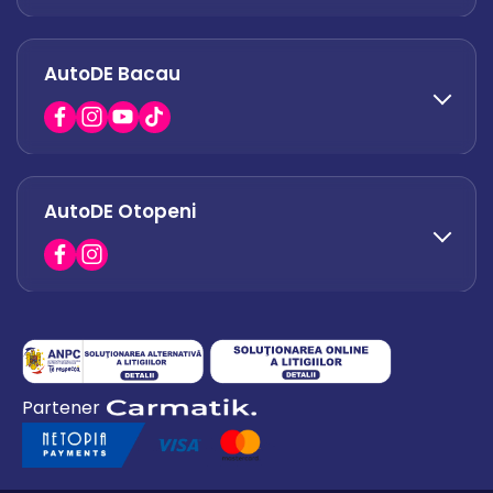
AutoDE Bacau
0751 628 054
office.afumati@autode.ro
AutoDE Otopeni
0730 063 852
0730 063 851
office.bacau@autode.ro
0754 649 360
Partener
office.premium@autode.ro