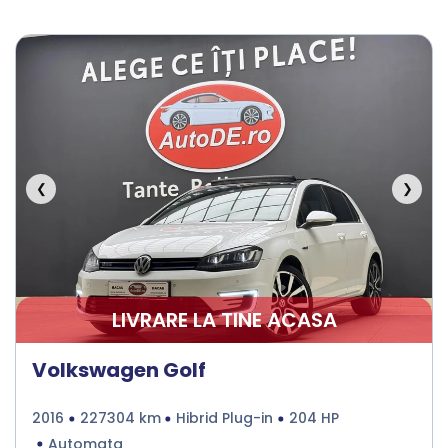
❮
❯
LIVRARE LA TINE ACASA
Volkswagen Golf
2016
227304 km
Hibrid Plug-in
204 HP
Automata