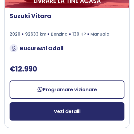
LIVRARE LA TINE ACASA
Suzuki Vitara
2020
92633 km
Benzina
130 HP
Manuala
Bucuresti Odaii
€12.990
Programare vizionare
Vezi detalii