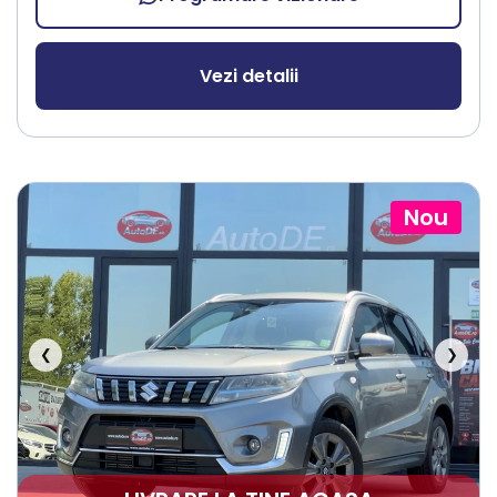
Vezi detalii
Nou
❮
❯