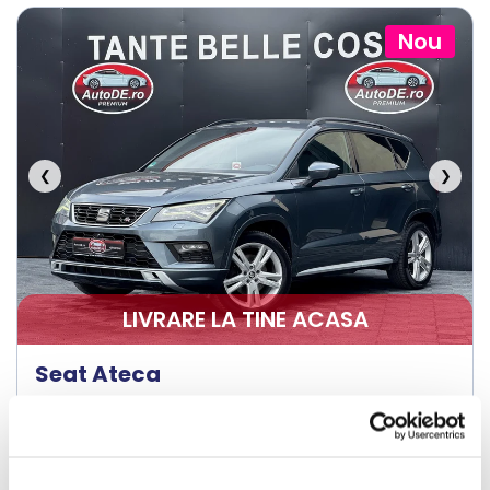
Nou
❮
❯
LIVRARE LA TINE ACASA
Seat Ateca
2018
241350 km
Diesel
190 HP
Automata
4x4