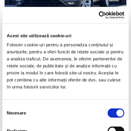
Volkswagen Tiguan
Acest site utilizează cookie-uri
Folosim cookie-uri pentru a personaliza conținutul și
anunțurile, pentru a oferi funcții de rețele sociale și pentru
2017
199229 km
Diesel
150 HP
Automata
4x4
a analiza traficul. De asemenea, le oferim partenerilor de
Bucuresti Afumati
rețele sociale, de publicitate și de analize informații cu
privire la modul în care folosiți site-ul nostru. Aceștia le
pot combina cu alte informații oferite de dvs. sau culese
€12.990
în urma folosirii serviciilor lor.
Programare vizionare
Selecția
Necesare
consimțământului
Vezi detalii