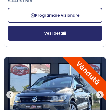
€14.041 Net
Programare vizionare
Vezi detalii
Vândută
❮
❯