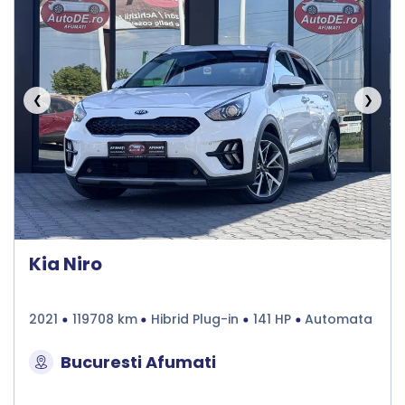
❮
❯
Kia Niro
2021
119708 km
Hibrid Plug-in
141 HP
Automata
Bucuresti Afumati