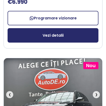
€6.990
Programare vizionare
Vezi detalii
Nou
❮
❯