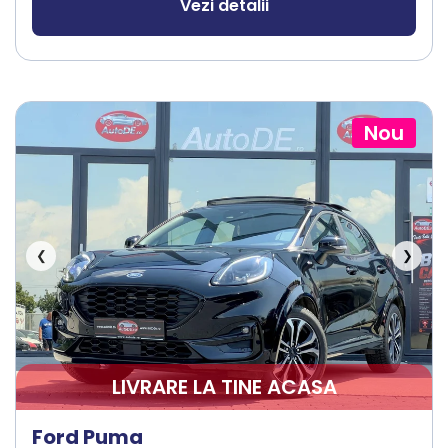
Vezi detalii
Nou
❮
❯
LIVRARE LA TINE ACASA
Ford Puma