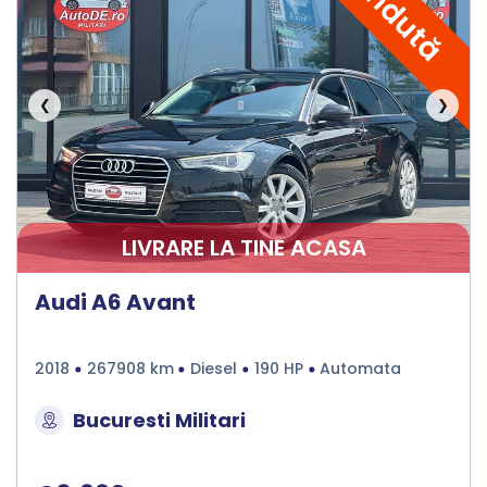
Vândută
❮
❯
LIVRARE LA TINE ACASA
Audi A6 Avant
2018
267908 km
Diesel
190 HP
Automata
Bucuresti Militari