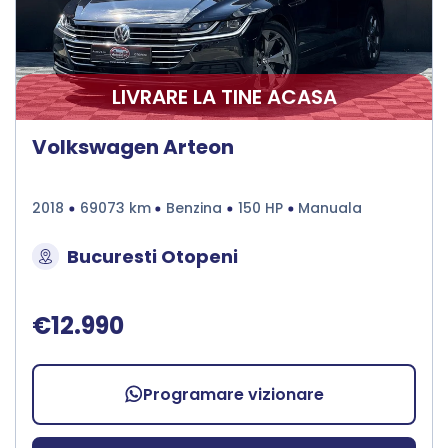
LIVRARE LA TINE ACASA
Volkswagen Arteon
2018
69073 km
Benzina
150 HP
Manuala
Bucuresti Otopeni
€12.990
Programare vizionare