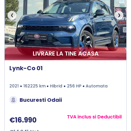
❮
❯
LIVRARE LA TINE ACASA
Lynk-Co 01
2021
162225 km
Hibrid
256 HP
Automata
Bucuresti Odaii
TVA inclus si Deductibil
€16.990