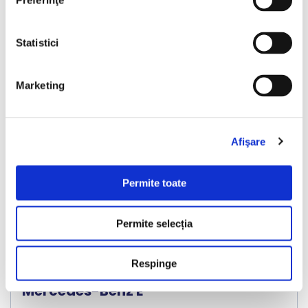
Preferinţe
Statistici
Nou
Marketing
Afişare
❮
❯
Permite toate
Permite selecția
LIVRARE LA TINE ACASA
Respinge
Mercedes-Benz E