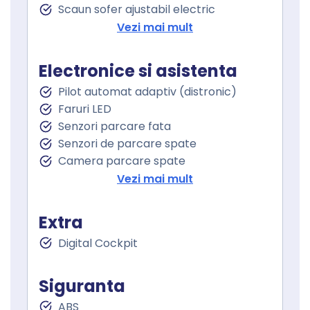
Scaun sofer ajustabil electric
Incalzire scaun sofer
Vezi mai mult
Incalzire scaun pasager
Scaun cu memorie
Electronice si asistenta
Scaune sport
Pilot automat adaptiv (distronic)
Cotiera
Faruri LED
Cotiera spate
Senzori parcare fata
Volan de piele
Senzori de parcare spate
Volan cu comenzi
Camera parcare spate
Keyless entry
Oglindă laterală electrică
Vezi mai mult
Keyless go
Oglinzi retrovizoare incalzite
Pornire motor Keyless
Oglinzi exterioare rabatabile electric
Senzor ploaie
Extra
Avertizare unghi mort
Geamuri fata electrice
Digital Cockpit
Asistent schimbare banda
Geamuri spate electrice
Lane assist
Geamuri cu tenta
Controlul distantei
Siguranta
Asistenta la franare
ABS