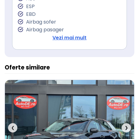
Controlul tractiunii
ESP
Lumini de zi
EBD
Lumini de zi LED
Airbag sofer
Stopuri LED
Airbag pasager
Sistem Start Stop
Isofix (puncte de prindere a scaunului
Vezi mai mult
Senzori presiune roti
pentru copii)
Frana parcare electrica
Servodirecţie
Oferte similare
❮
❯