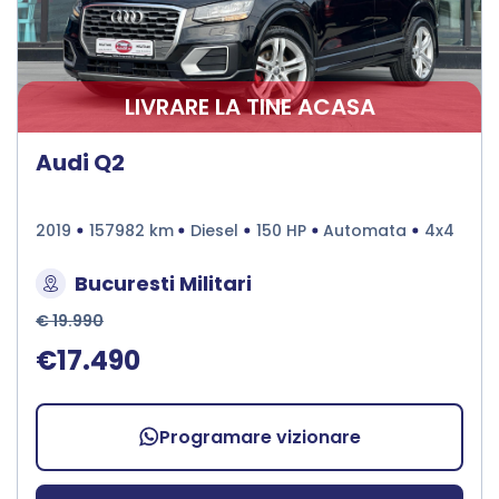
LIVRARE LA TINE ACASA
Audi Q2
2019
157982 km
Diesel
150 HP
Automata
4x4
Bucuresti Militari
€ 19.990
€17.490
Programare vizionare