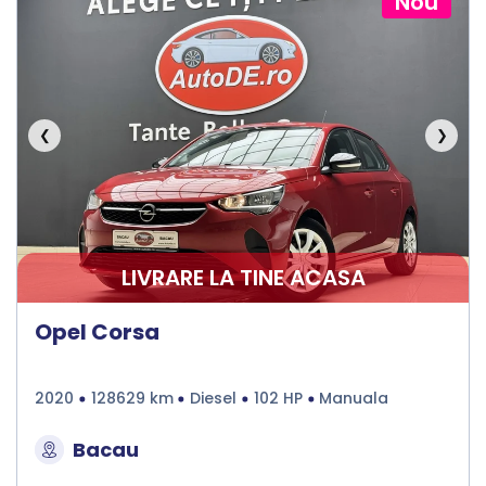
Nou
❮
❯
LIVRARE LA TINE ACASA
Opel Corsa
2020
128629 km
Diesel
102 HP
Manuala
Bacau