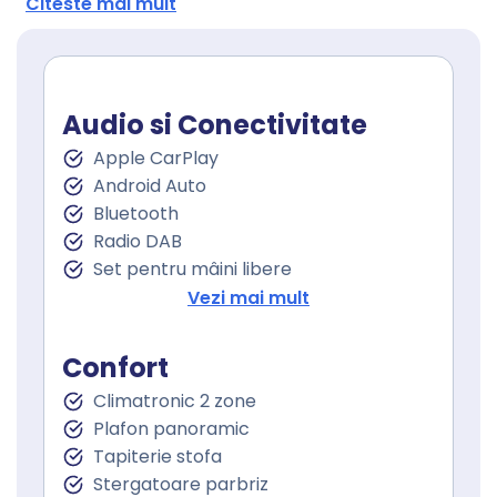
Citeste mai mult
Audio si Conectivitate
Apple CarPlay
Android Auto
Bluetooth
Radio DAB
Set pentru mâini libere
Port USB
Vezi mai mult
Sistem de navigare
Touchscreen
Confort
Climatronic 2 zone
Plafon panoramic
Tapiterie stofa
Stergatoare parbriz