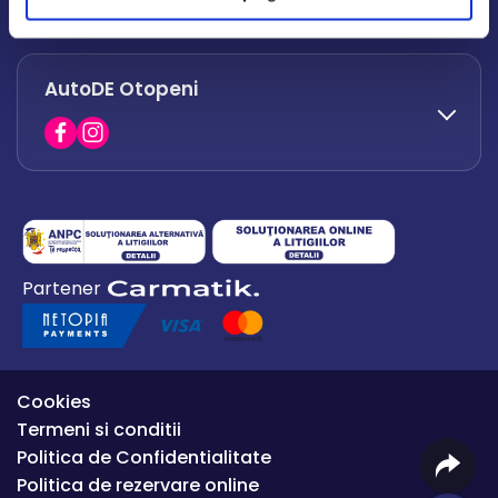
office.afumati@autode.ro
AutoDE Otopeni
0730 063 852
0730 063 851
office.bacau@autode.ro
0754 649 360
Partener
office.premium@autode.ro
Cookies
Termeni si conditii
Politica de Confidentialitate
Politica de rezervare online