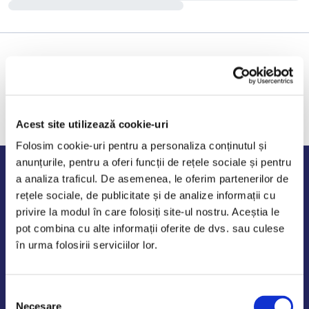
Acest site utilizează cookie-uri
Folosim cookie-uri pentru a personaliza conținutul și
anunțurile, pentru a oferi funcții de rețele sociale și pentru
Program de lucru
a analiza traficul. De asemenea, le oferim partenerilor de
rețele sociale, de publicitate și de analize informații cu
Luni - Vineri: 09:00-18:00
privire la modul în care folosiți site-ul nostru. Aceștia le
Sambata - Duminica: 10:00-14:00
pot combina cu alte informații oferite de dvs. sau culese
în urma folosirii serviciilor lor.
Selecția
AutoDE Odaii
Necesare