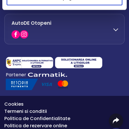
office.afumati@autode.ro
AutoDE Otopeni
0730 063 852
0730 063 851
office.bacau@autode.ro
0754 649 360
Partener
office.premium@autode.ro
Cookies
Termeni si conditii
Politica de Confidentialitate
Politica de rezervare online