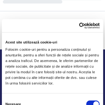
Acest site utilizează cookie-uri
Folosim cookie-uri pentru a personaliza conținutul și
anunțurile, pentru a oferi funcții de rețele sociale și pentru
Program de lucru
a analiza traficul. De asemenea, le oferim partenerilor de
rețele sociale, de publicitate și de analize informații cu
Luni - Vineri: 09:00-18:00
privire la modul în care folosiți site-ul nostru. Aceștia le
Sambata - Duminica: 10:00-14:00
pot combina cu alte informații oferite de dvs. sau culese
în urma folosirii serviciilor lor.
Selecția
AutoDE Odaii
Necesare