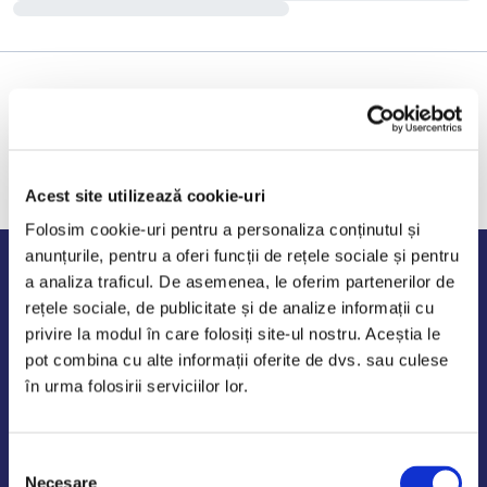
Acest site utilizează cookie-uri
Folosim cookie-uri pentru a personaliza conținutul și
anunțurile, pentru a oferi funcții de rețele sociale și pentru
Program de lucru
a analiza traficul. De asemenea, le oferim partenerilor de
rețele sociale, de publicitate și de analize informații cu
Luni - Vineri: 09:00-18:00
privire la modul în care folosiți site-ul nostru. Aceștia le
Sambata - Duminica: 10:00-14:00
pot combina cu alte informații oferite de dvs. sau culese
în urma folosirii serviciilor lor.
Selecția
AutoDE Odaii
Necesare