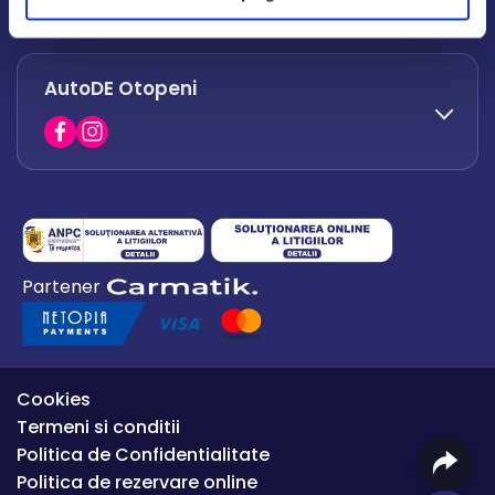
office.afumati@autode.ro
AutoDE Otopeni
0730 063 852
0730 063 851
office.bacau@autode.ro
0754 649 360
Partener
office.premium@autode.ro
Cookies
Termeni si conditii
Politica de Confidentialitate
Politica de rezervare online