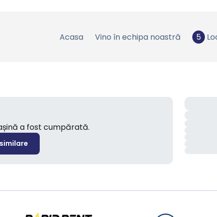
Acasa
Vino în echipa noastră
5
Lo
mașină a fost cumpărată.
 similare