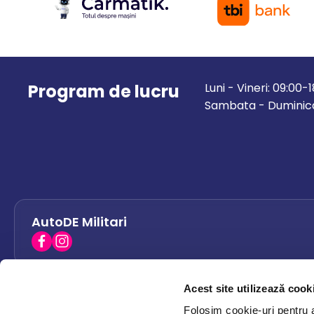
Program de lucru
Luni - Vineri: 09:00-
Sambata - Duminica
AutoDE Militari
Acest site utilizează cook
AutoDE Bacau
0758 338 428
Folosim cookie-uri pentru a 