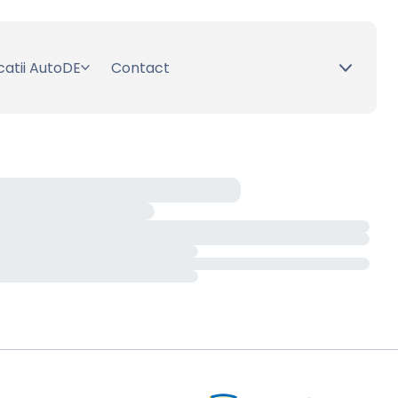
catii AutoDE
Contact