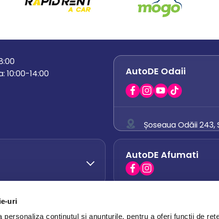
18:00
AutoDE Odaii
: 10:00-14:00
Șoseaua Odăii 243, S
0758 671 921
AutoDE Afumati
0742 444 194
office.odaii@auto
ie-uri
AutoDE Otopeni
0751 628 054
personaliza conținutul și anunțurile, pentru a oferi funcții de rețe