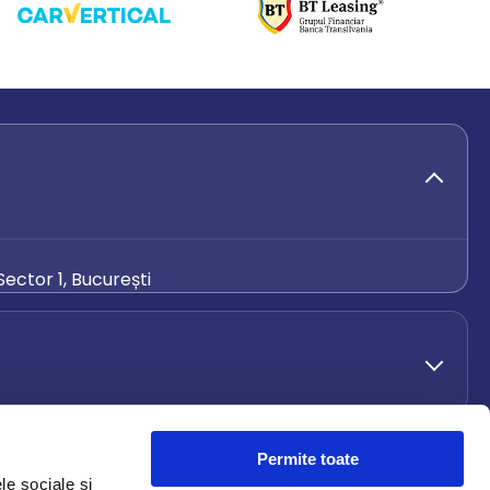
ector 1, București
de.ro
Permite toate
le sociale și