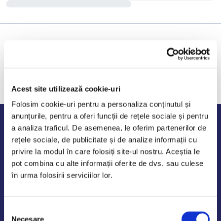
Acest site utilizează cookie-uri
Folosim cookie-uri pentru a personaliza conținutul și
anunțurile, pentru a oferi funcții de rețele sociale și pentru
Program de lucru
a analiza traficul. De asemenea, le oferim partenerilor de
rețele sociale, de publicitate și de analize informații cu
Luni - Vineri: 09:00-18:00
privire la modul în care folosiți site-ul nostru. Aceștia le
Sambata - Duminica: 10:00-14:00
pot combina cu alte informații oferite de dvs. sau culese
în urma folosirii serviciilor lor.
Selecția
AutoDE Odaii
Necesare