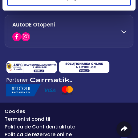
office.afumati@autode.ro
AutoDE Otopeni
0730 063 852
0730 063 851
office.bacau@autode.ro
0754 649 360
Partener
office.premium@autode.ro
Cookies
Termeni si conditii
Politica de Confidentialitate
Politica de rezervare online