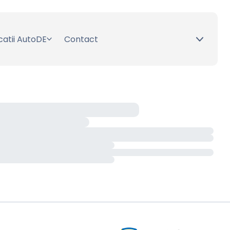
catii AutoDE
Contact