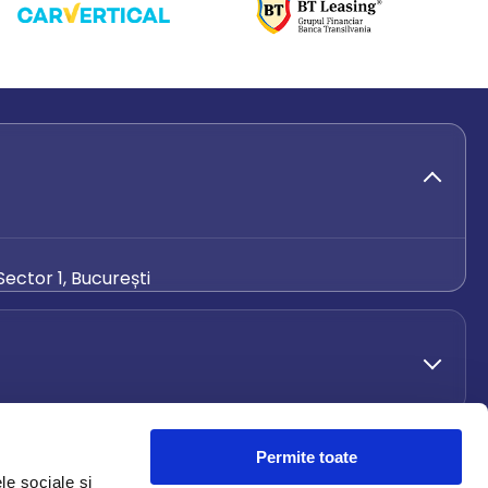
ector 1, București
de.ro
Permite toate
le sociale și