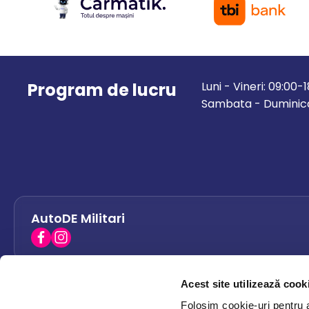
Program de lucru
Luni - Vineri: 09:00-
Sambata - Duminica
AutoDE Militari
Acest site utilizează cook
AutoDE Bacau
0758 338 428
Folosim cookie-uri pentru a 