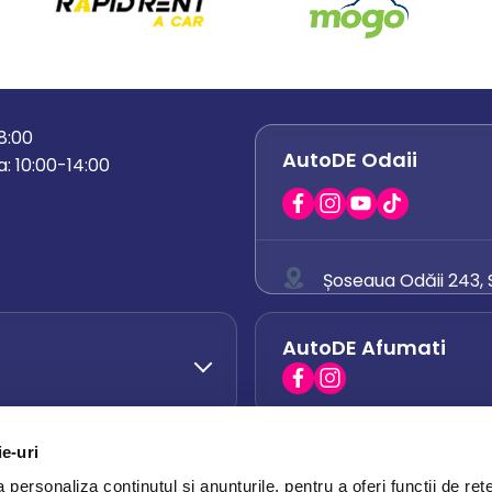
18:00
AutoDE Odaii
: 10:00-14:00
Șoseaua Odăii 243, S
0758 671 921
AutoDE Afumati
0742 444 194
office.odaii@auto
ie-uri
AutoDE Otopeni
0751 628 054
personaliza conținutul și anunțurile, pentru a oferi funcții de rețe