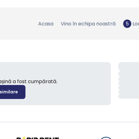
Acasa
Vino în echipa noastră
5
Lo
mașină a fost cumpărată.
 similare