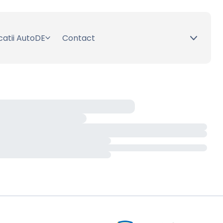
catii AutoDE
Contact