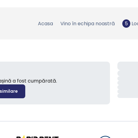
Acasa
Vino în echipa noastră
5
Lo
mașină a fost cumpărată.
 similare