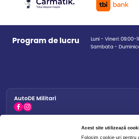
Program de lucru
Luni - Vineri: 09:00-
Sambata - Duminica
AutoDE Militari
Acest site utilizează cook
AutoDE Bacau
0758 338 428
Folosim cookie-uri pentru a 