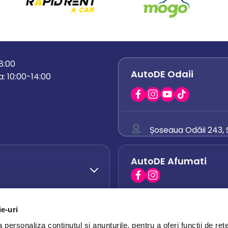
18:00
AutoDE Odaii
: 10:00-14:00
Șoseaua Odăii 243, S
0758 671 921
AutoDE Afumati
0742 444 194
office.odaii@auto
ie-uri
AutoDE Otopeni
0751 628 054
personaliza conținutul și anunțurile, pentru a oferi funcții de rețe