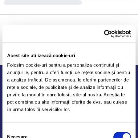
Acest site utilizează cookie-uri
Folosim cookie-uri pentru a personaliza conținutul și
anunțurile, pentru a oferi funcții de rețele sociale și pentru
Program de lucru
a analiza traficul. De asemenea, le oferim partenerilor de
rețele sociale, de publicitate și de analize informații cu
Luni - Vineri: 09:00-18:00
privire la modul în care folosiți site-ul nostru. Aceștia le
Sambata - Duminica: 10:00-14:00
pot combina cu alte informații oferite de dvs. sau culese
în urma folosirii serviciilor lor.
Selecția
AutoDE Odaii
Necesare