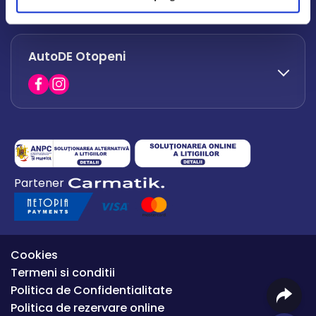
office.afumati@autode.ro
AutoDE Otopeni
0730 063 852
0730 063 851
office.bacau@autode.ro
0754 649 360
Partener
office.premium@autode.ro
Cookies
Termeni si conditii
Politica de Confidentialitate
Politica de rezervare online