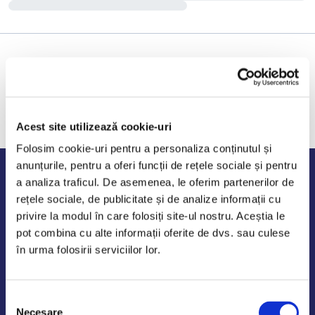
Acest site utilizează cookie-uri
Folosim cookie-uri pentru a personaliza conținutul și
anunțurile, pentru a oferi funcții de rețele sociale și pentru
Program de lucru
a analiza traficul. De asemenea, le oferim partenerilor de
rețele sociale, de publicitate și de analize informații cu
Luni - Vineri: 09:00-18:00
privire la modul în care folosiți site-ul nostru. Aceștia le
Sambata - Duminica: 10:00-14:00
pot combina cu alte informații oferite de dvs. sau culese
în urma folosirii serviciilor lor.
Selecția
AutoDE Odaii
Necesare