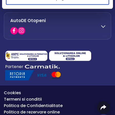
office.afumati@autode.ro
AutoDE Otopeni
0730 063 852
0730 063 851
office.bacau@autode.ro
0754 649 360
Partener
office.premium@autode.ro
Cookies
Termeni si conditii
Politica de Confidentialitate
Politica de rezervare online