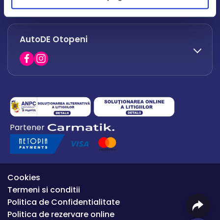
office.afumati@autode.ro
AutoDE Otopeni
0730 063 852
0730 063 851
office.bacau@autode.ro
0754 649 360
Partener
office.premium@autode.ro
Cookies
Termeni si conditii
Politica de Confidentialitate
Politica de rezervare online