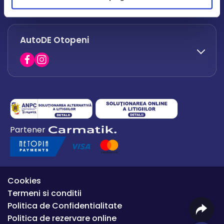
office.afumati@autode.ro
AutoDE Otopeni
0730 063 852
0730 063 851
office.bacau@autode.ro
0754 649 360
Partener
office.premium@autode.ro
Cookies
Termeni si conditii
Politica de Confidentialitate
Politica de rezervare online