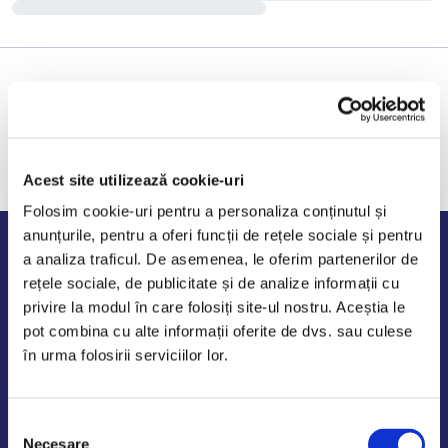
Acest site utilizează cookie-uri
Folosim cookie-uri pentru a personaliza conținutul și
anunțurile, pentru a oferi funcții de rețele sociale și pentru
Program de lucru
a analiza traficul. De asemenea, le oferim partenerilor de
rețele sociale, de publicitate și de analize informații cu
Luni - Vineri: 09:00-18:00
privire la modul în care folosiți site-ul nostru. Aceștia le
Sambata - Duminica: 10:00-14:00
pot combina cu alte informații oferite de dvs. sau culese
în urma folosirii serviciilor lor.
Selecția
AutoDE Odaii
Necesare