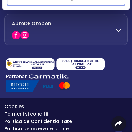
office.afumati@autode.ro
AutoDE Otopeni
0730 063 852
0730 063 851
office.bacau@autode.ro
0754 649 360
Partener
office.premium@autode.ro
Cookies
Termeni si conditii
Politica de Confidentialitate
Politica de rezervare online