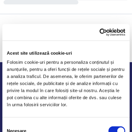
Acest site utilizează cookie-uri
Folosim cookie-uri pentru a personaliza conținutul și
anunțurile, pentru a oferi funcții de rețele sociale și pentru
Program de lucru
a analiza traficul. De asemenea, le oferim partenerilor de
rețele sociale, de publicitate și de analize informații cu
Luni - Vineri: 09:00-18:00
privire la modul în care folosiți site-ul nostru. Aceștia le
Sambata - Duminica: 10:00-14:00
pot combina cu alte informații oferite de dvs. sau culese
în urma folosirii serviciilor lor.
Selecția
AutoDE Odaii
Necesare