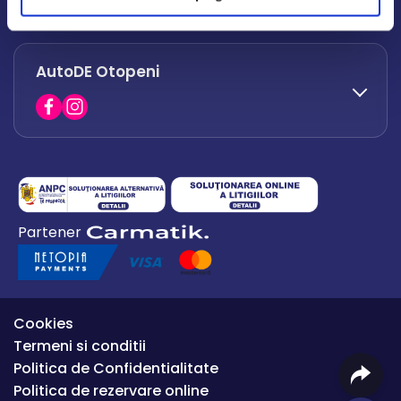
office.afumati@autode.ro
AutoDE Otopeni
0730 063 852
0730 063 851
office.bacau@autode.ro
0754 649 360
Partener
office.premium@autode.ro
Cookies
Termeni si conditii
Politica de Confidentialitate
Politica de rezervare online