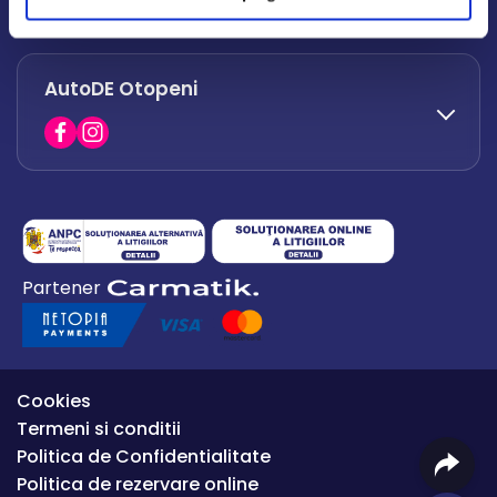
office.afumati@autode.ro
AutoDE Otopeni
0730 063 852
0730 063 851
office.bacau@autode.ro
0754 649 360
Partener
office.premium@autode.ro
Cookies
Termeni si conditii
Politica de Confidentialitate
Politica de rezervare online