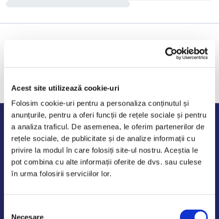
Acest site utilizează cookie-uri
Folosim cookie-uri pentru a personaliza conținutul și
anunțurile, pentru a oferi funcții de rețele sociale și pentru
Program de lucru
a analiza traficul. De asemenea, le oferim partenerilor de
rețele sociale, de publicitate și de analize informații cu
Luni - Vineri: 09:00-18:00
privire la modul în care folosiți site-ul nostru. Aceștia le
Sambata - Duminica: 10:00-14:00
pot combina cu alte informații oferite de dvs. sau culese
în urma folosirii serviciilor lor.
Selecția
AutoDE Odaii
Necesare