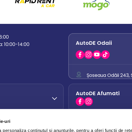
18:00
AutoDE Odaii
: 10:00-14:00
Șoseaua Odăii 243, S
0758 671 921
AutoDE Afumati
0742 444 194
office.odaii@auto
ie-uri
AutoDE Otopeni
0751 628 054
personaliza conținutul și anunțurile, pentru a oferi funcții de rețe