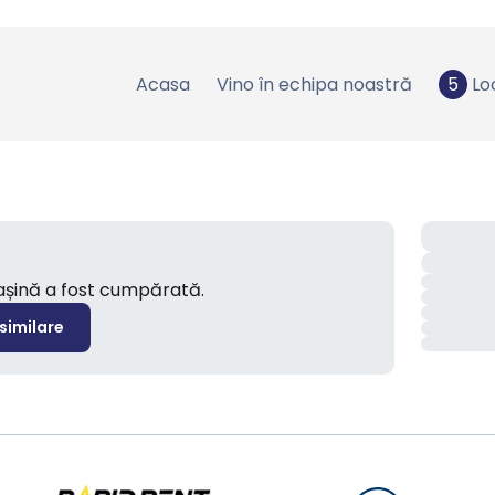
Acasa
Vino în echipa noastră
5
Lo
mașină a fost cumpărată.
 similare