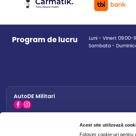
Program de lucru
Luni - Vineri: 09:00-
Sambata - Duminica
AutoDE Militari
Acest site utilizează cook
AutoDE Bacau
0758 338 428
Folosim cookie-uri pentru a 