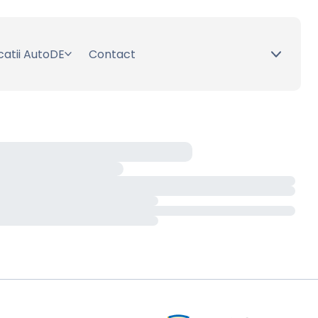
catii AutoDE
Contact