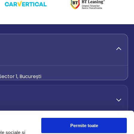
ector 1, București
de.ro
Permite toate
le sociale și