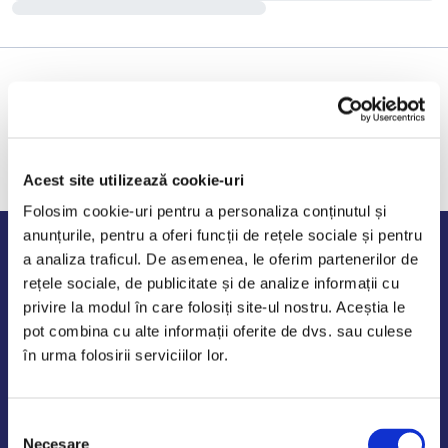
Acest site utilizează cookie-uri
Folosim cookie-uri pentru a personaliza conținutul și
anunțurile, pentru a oferi funcții de rețele sociale și pentru
Program de lucru
a analiza traficul. De asemenea, le oferim partenerilor de
rețele sociale, de publicitate și de analize informații cu
Luni - Vineri: 09:00-18:00
privire la modul în care folosiți site-ul nostru. Aceștia le
Sambata - Duminica: 10:00-14:00
pot combina cu alte informații oferite de dvs. sau culese
în urma folosirii serviciilor lor.
Selecția
AutoDE Odaii
Necesare