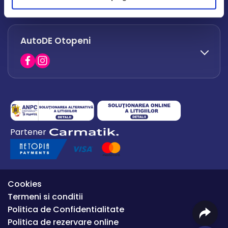
office.afumati@autode.ro
AutoDE Otopeni
0730 063 852
0730 063 851
office.bacau@autode.ro
0754 649 360
Partener
office.premium@autode.ro
Cookies
Termeni si conditii
Politica de Confidentialitate
Politica de rezervare online