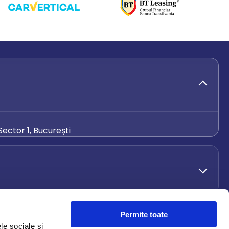
ector 1, București
de.ro
Permite toate
le sociale și