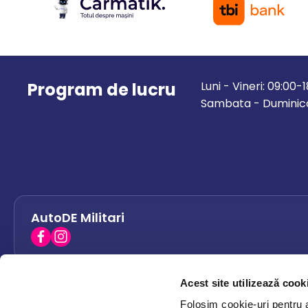
Program de lucru
Luni - Vineri: 09:00-
Sambata - Duminica
AutoDE Militari
Acest site utilizează cook
AutoDE Bacau
0758 338 428
Folosim cookie-uri pentru a 