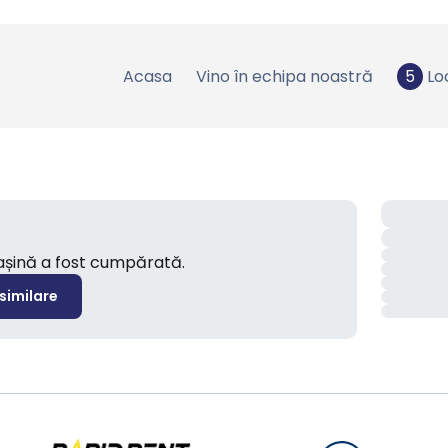
Acasa
Vino în echipa noastră
5
Lo
mașină a fost cumpărată.
 similare