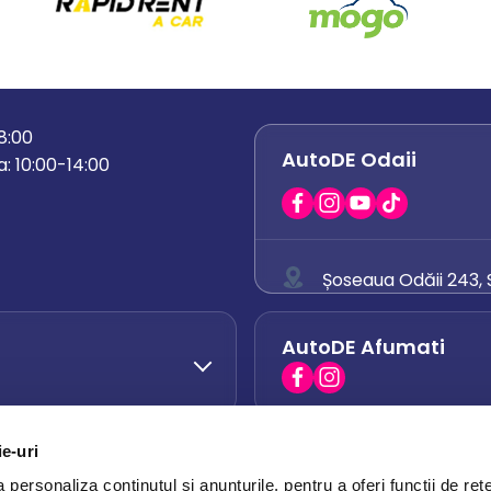
18:00
AutoDE Odaii
: 10:00-14:00
Șoseaua Odăii 243, S
0758 671 921
AutoDE Afumati
0742 444 194
office.odaii@auto
ie-uri
AutoDE Otopeni
0751 628 054
personaliza conținutul și anunțurile, pentru a oferi funcții de rețe