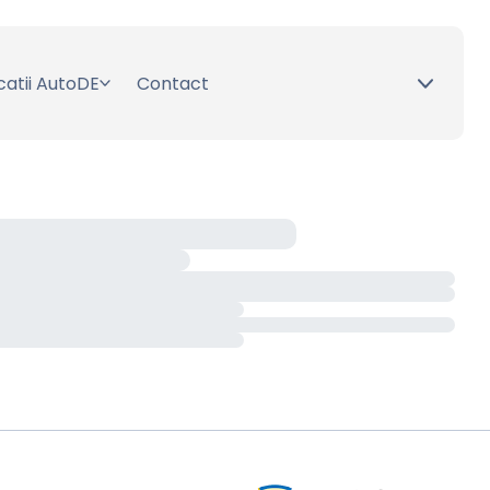
catii AutoDE
Contact