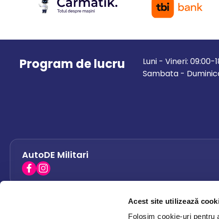
Program de lucru
Luni - Vineri: 09:00-
Sambata - Duminica
AutoDE Militari
Acest site utilizează cook
AutoDE Bacau
0758 338 428
Folosim cookie-uri pentru a 