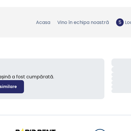
Acasa
Vino în echipa noastră
5
Lo
mașină a fost cumpărată.
 similare