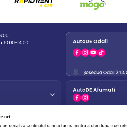
18:00
AutoDE Odaii
: 10:00-14:00
Șoseaua Odăii 243, S
0758 671 921
AutoDE Afumati
0742 444 194
office.odaii@auto
ie-uri
AutoDE Otopeni
0751 628 054
personaliza conținutul și anunțurile, pentru a oferi funcții de rețe