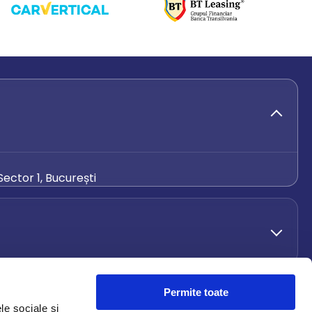
ector 1, București
de.ro
Permite toate
le sociale și