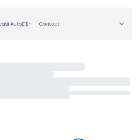
catii AutoDE
Contact