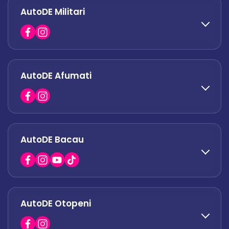
0758 671 921
AutoDE Militari
0742 444 194
office.odaii@autode.ro
AutoDE Afumati
0758 338 428
office.militari@autode.ro
AutoDE Bacau
0751 628 054
office.afumati@autode.ro
AutoDE Otopeni
0730 063 852
0730 063 851