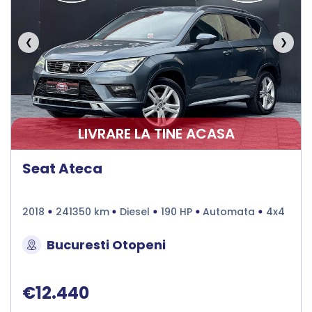
❮
❯
LIVRARE LA TINE ACASA
Seat Ateca
2018
241350 km
Diesel
190 HP
Automata
4x4
Bucuresti Otopeni
€12.440