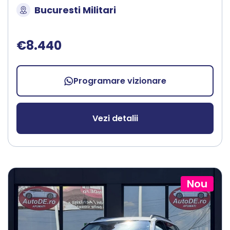
Bucuresti Militari
€8.440
Programare vizionare
Vezi detalii
Nou