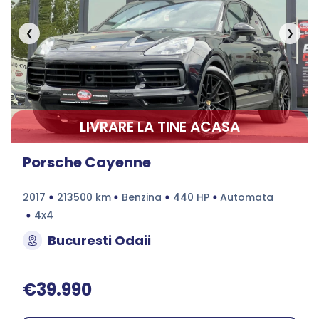
❮
❯
LIVRARE LA TINE ACASA
Porsche Cayenne
2017
213500 km
Benzina
440 HP
Automata
4x4
Bucuresti Odaii
€39.990