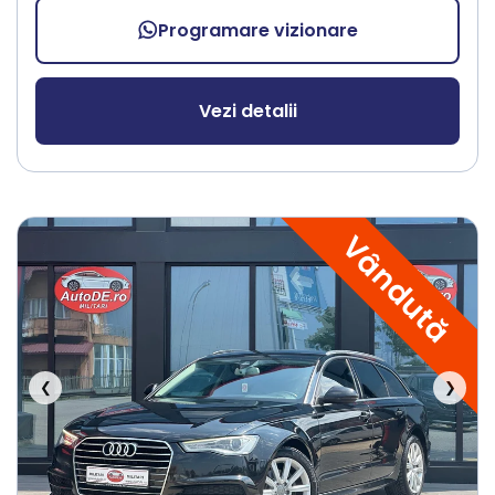
Programare vizionare
Vezi detalii
Vândută
❮
❯