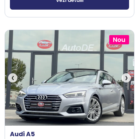
Vezi detalii
Nou
❮
❯
Audi A5