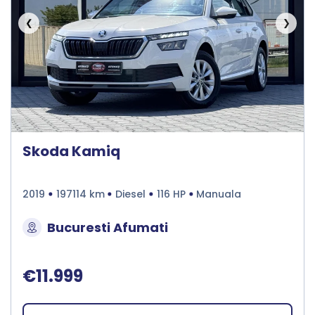
❮
❯
Skoda Kamiq
2019
197114 km
Diesel
116 HP
Manuala
Bucuresti Afumati
€11.999