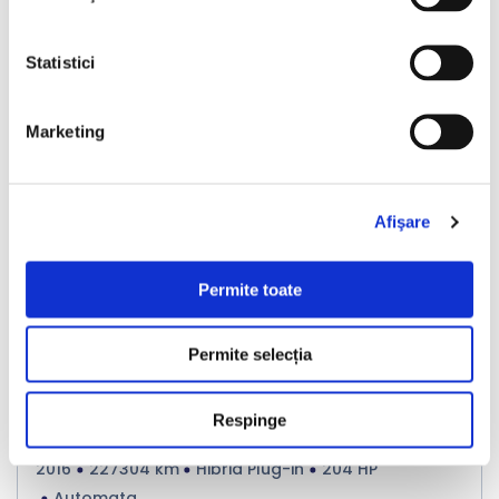
Statistici
Nou
Marketing
❮
❯
Afişare
Permite toate
LIVRARE LA TINE ACASA
Permite selecția
Volkswagen Golf
Respinge
2016
227304 km
Hibrid Plug-in
204 HP
Automata