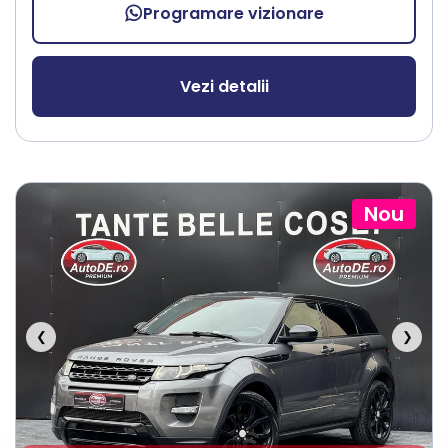
Programare vizionare
Vezi detalii
Nou
❮
❯