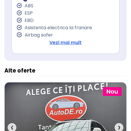
Servodirecţie
ABS
ESP
EBD
Asistenta electrica la franare
Airbag sofer
Airbag pasager
Vezi mai mult
Isofix (puncte de prindere a scaunului
pentru copii)
Alte oferte
Nou
❮
❯