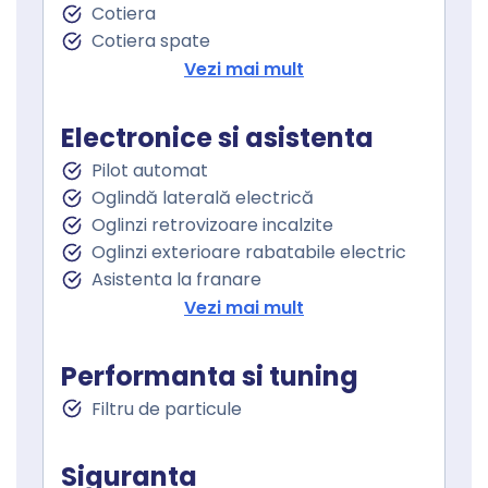
Cotiera
Cotiera spate
Volan de piele
Vezi mai mult
Volan cu comenzi
Volan multifunctional
Electronice si asistenta
Volan cu schimbator de viteze
Pilot automat
Schimbator viteze piele
Oglindă laterală electrică
Senzor ploaie
Oglinzi retrovizoare incalzite
Geamuri fata electrice
Oglinzi exterioare rabatabile electric
Geamuri spate electrice
Asistenta la franare
Asistent staionare in rampa
Vezi mai mult
Lumini de zi
Lumini de zi LED
Performanta si tuning
Proiectoare ceata
Filtru de particule
Stopuri LED
Sistem Start Stop
Senzori presiune roti
Siguranta