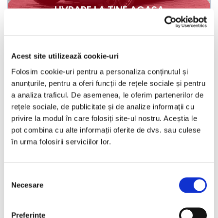
LIVRARE LA TINE ACASA
Land Rover Range Rover Evoque
Acest site utilizează cookie-uri
2015
167076 km
Diesel
190 HP
Automata
4x4
Folosim cookie-uri pentru a personaliza conținutul și
anunțurile, pentru a oferi funcții de rețele sociale și pentru
Bucuresti Otopeni
a analiza traficul. De asemenea, le oferim partenerilor de
rețele sociale, de publicitate și de analize informații cu
€8.990
privire la modul în care folosiți site-ul nostru. Aceștia le
pot combina cu alte informații oferite de dvs. sau culese
în urma folosirii serviciilor lor.
Programare vizionare
Selecția
Necesare
consimțământului
Vezi detalii
Preferinţe