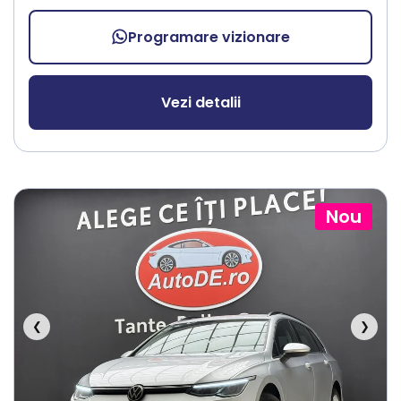
Programare vizionare
Vezi detalii
Nou
❮
❯