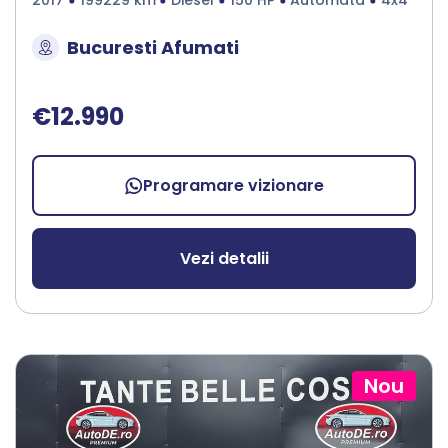
2017
199229 km
Diesel
150 HP
Automata
4x4
Bucuresti Afumati
€12.990
Programare vizionare
Vezi detalii
Nou