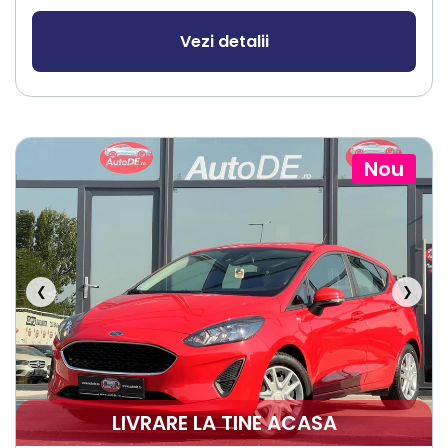
Vezi detalii
Nou
❮
❯
LIVRARE LA TINE ACASA