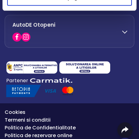
office.afumati@autode.ro
AutoDE Otopeni
0730 063 852
0730 063 851
office.bacau@autode.ro
0754 649 360
Partener
office.premium@autode.ro
Cookies
Termeni si conditii
Politica de Confidentialitate
Politica de rezervare online