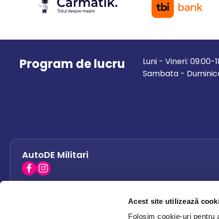
Program de lucru
Luni - Vineri: 09:00-
Sambata - Duminica
AutoDE Militari
Acest site utilizează cook
AutoDE Bacau
0758 338 428
Folosim cookie-uri pentru a 