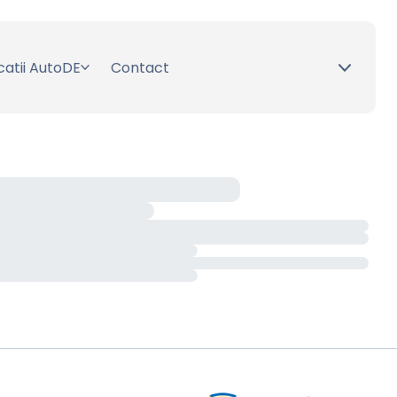
catii AutoDE
Contact