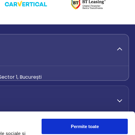
ector 1, București
de.ro
Permite toate
le sociale și