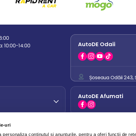
18:00
AutoDE Odaii
: 10:00-14:00
Șoseaua Odăii 243, S
0758 671 921
AutoDE Afumati
0742 444 194
office.odaii@auto
ie-uri
AutoDE Otopeni
0751 628 054
personaliza conținutul și anunțurile, pentru a oferi funcții de rețe