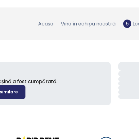
Acasa
Vino în echipa noastră
5
Lo
mașină a fost cumpărată.
 similare